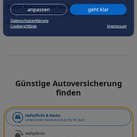
UNIQA Agentur Löwi Saalfelden
anpassen
geht klar
5760 Saalfelden am Steinernen Meer, Bahnhofstraße
26
Datenschutzerklärung
Cookierichtlinie
Impressum
Günstige Autoversicherung
finden
Art der Deckung
Haftpflicht & Kasko
umfassender Rundum-Schutz für Ihr Auto
Haftpflicht