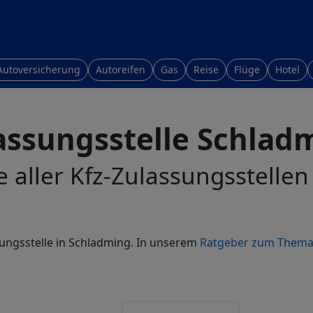
Autoversicherung
Autoreifen
Gas
Reise
Flüge
Hotel
assungsstelle Schlad
e aller Kfz-Zulassungsstelle
sungsstelle in Schladming. In unserem
Ratgeber zum Thema