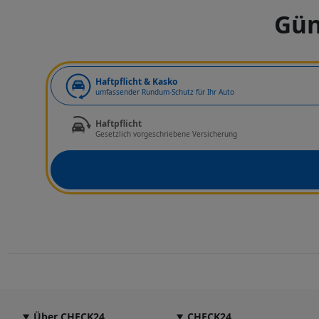
Gün
Art der Deckung
Haftpflicht & Kasko
umfassender Rundum-Schutz für Ihr Auto
Haftpflicht
Gesetzlich vorgeschriebene Versicherung
Über CHECK24
CHECK24