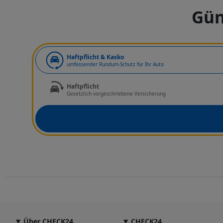
Gün
Art der Deckung
Haftpflicht & Kasko
umfassender Rundum-Schutz für Ihr Auto
Haftpflicht
Gesetzlich vorgeschriebene Versicherung
Über CHECK24
CHECK24