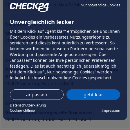
2000 Stockerau, Wiener Straße 34a
Nur notwendige Cookies
Unvergleichlich lecker
Niederösterreich
Mit dem Klick auf „geht klar” ermöglichen Sie uns Ihnen
NV Kundenbüro Stockerau
über Cookies ein verbessertes Nutzungserlebnis zu
2000 Stockerau, Neubau 40
servieren und dieses kontinuierlich zu verbessern. So
können wir Ihnen bei unseren Partnern personalisierte
Werbung und passende Angebote anzeigen. Über
Niederösterreich
„anpassen” können Sie Ihre persönlichen Präferenzen
festlegen. Dies ist auch nachträglich jederzeit möglich.
Wiener Städtische GS Stockerau Hauptstr. Donau
Mit dem Klick auf „Nur notwendige Cookies” werden
GS Stockerau Hauptstr.
lediglich technisch notwendige Cookies gespeichert.
2000 Stockerau, Hauptstraße 4
anpassen
geht klar
Niederösterreich
Datenschutzerklärung
Cookierichtlinie
Impressum
Generali Zulasssungsstelle Stockerau
2000 Stockerau, Rudolf-Hirsch-Straße 1