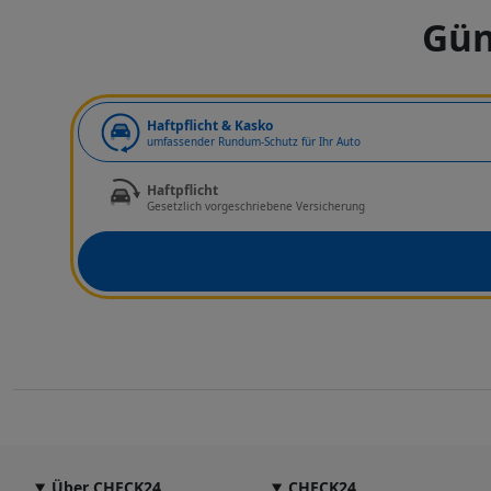
Gün
Art der Deckung
Haftpflicht & Kasko
umfassender Rundum-Schutz für Ihr Auto
Haftpflicht
Gesetzlich vorgeschriebene Versicherung
Über CHECK24
CHECK24