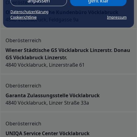
anpassen
geht klar
Oberösterreich
Oberösterreichische Kundenbüro Vöcklabruck
Datenschutzerklärung
Cookierichtlinie
Impressum
4840 Vöcklabruck, Feldgasse 9a
Oberösterreich
Wiener Städtische GS Vöcklabruck Linzerstr. Donau
GS Vöcklabruck Linzerstr.
4840 Vöcklabruck, Linzerstraße 61
Oberösterreich
Garanta Zulassungsstelle Vöcklabruck
4840 Vöcklabruck, Linzer Straße 33a
Oberösterreich
UNIQA Service Center Vöcklabruck