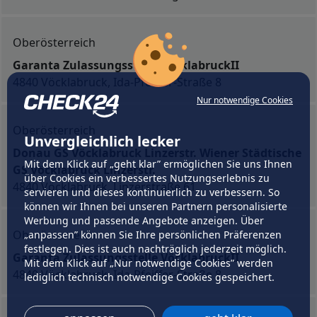
Oberösterreich
Garanta Zulassungsstelle VöcklabruckII
4840 Vöcklabruck, Ida-Pfeiffer-Straße 8
Nur notwendige Cookies
Oberösterreich
Unvergleichlich lecker
Donau GS Vöcklabruck Linzerstr. Wiener Städtische
Mit dem Klick auf „geht klar” ermöglichen Sie uns Ihnen
GS Vöcklabruck Linzerstr.
über Cookies ein verbessertes Nutzungserlebnis zu
4840 Vöcklabruck, Linzerstraße 61
servieren und dieses kontinuierlich zu verbessern. So
können wir Ihnen bei unseren Partnern personalisierte
Werbung und passende Angebote anzeigen. Über
Oberösterreich
„anpassen” können Sie Ihre persönlichen Präferenzen
festlegen. Dies ist auch nachträglich jederzeit möglich.
Garanta Zulassungsstelle VöcklabruckII
Mit dem Klick auf „Nur notwendige Cookies” werden
4840 Vöcklabruck, Ida-Pfeiffer-Straße 8
lediglich technisch notwendige Cookies gespeichert.