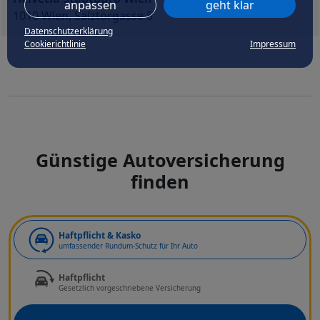
anpassen
geht klar
1010 Wien, Salztorgasse 5
Datenschutzerklärung
Cookierichtlinie
Impressum
Günstige Autoversicherung
finden
Art der Deckung
Haftpflicht & Kasko
umfassender Rundum-Schutz für Ihr Auto
Haftpflicht
Gesetzlich vorgeschriebene Versicherung