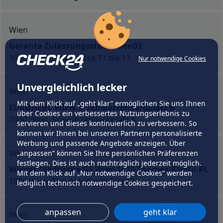
Wien
Garanta Zulassungsstelle Wien03
1030 Wien, Fasangasse 11 bis 13
Nur notwendige Cookies
Unvergleichlich lecker
Wien
Mit dem Klick auf „geht klar” ermöglichen Sie uns Ihnen
EUROHERC WIEN 3, Schwarzenbergplatz 6
über Cookies ein verbessertes Nutzungserlebnis zu
1030 Wien, Schwarzenbergplatz 6
servieren und dieses kontinuierlich zu verbessern. So
können wir Ihnen bei unseren Partnern personalisierte
Werbung und passende Angebote anzeigen. Über
Wien
„anpassen” können Sie Ihre persönlichen Präferenzen
festlegen. Dies ist auch nachträglich jederzeit möglich.
Wiener Städtische GS Wien 1030 Thomas-Klestil-Pl.
Mit dem Klick auf „Nur notwendige Cookies” werden
1030 Wien, Thomas-Klestil-Platz 2
lediglich technisch notwendige Cookies gespeichert.
anpassen
geht klar
Wien