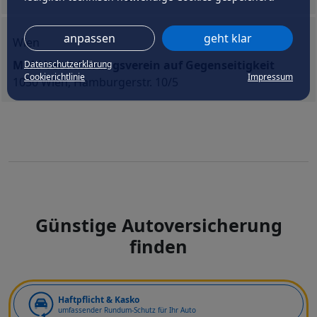
anpassen
geht klar
Wien
Muki Versicherungsverein auf Gegenseitigkeit
Datenschutzerklärung
Cookierichtlinie
Impressum
1050 Wien, Hamburgerstr. 10/5
Günstige Autoversicherung
finden
Art der Deckung
Haftpflicht & Kasko
umfassender Rundum-Schutz für Ihr Auto