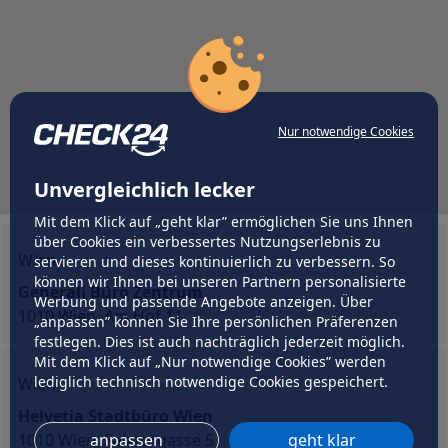
Nur notwendige Cookies
Unvergleichlich lecker
Mit dem Klick auf „geht klar” ermöglichen Sie uns Ihnen
über Cookies ein verbessertes Nutzungserlebnis zu
Wien
servieren und dieses kontinuierlich zu verbessern. So
können wir Ihnen bei unseren Partnern personalisierte
Generali Büro Zentrum
Werbung und passende Angebote anzeigen. Über
1010 Wien, Am Hof 11
„anpassen” können Sie Ihre persönlichen Präferenzen
festlegen. Dies ist auch nachträglich jederzeit möglich.
Mit dem Klick auf „Nur notwendige Cookies” werden
lediglich technisch notwendige Cookies gespeichert.
Wien
Helvetia Stadtbüro Wien
1010 Wien, Salztorgasse 5
anpassen
geht klar