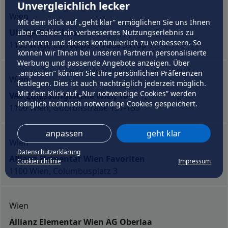
Unvergleichlich lecker
Wien
Mit dem Klick auf „geht klar” ermöglichen Sie uns Ihnen
UNIQA GA Ullmann
über Cookies ein verbessertes Nutzungserlebnis zu
servieren und dieses kontinuierlich zu verbessern. So
1100 Wien, Carl-Appel-Straße 5 /Top 1
können wir Ihnen bei unseren Partnern personalisierte
Werbung und passende Angebote anzeigen. Über
„anpassen” können Sie Ihre persönlichen Präferenzen
Wien
festlegen. Dies ist auch nachträglich jederzeit möglich.
Mit dem Klick auf „Nur notwendige Cookies” werden
VAV Zulassungsstelle Wien 10
lediglich technisch notwendige Cookies gespeichert.
1100 Wien, Gudrunstraße 137-139
anpassen
geht klar
Wien
Datenschutzerklärung
Allianz Elementar Wien Favoriten
Cookierichtlinie
Impressum
1100 Wien, Columbusplatz 3
Wien
Allianz Elementar Wien AG Oberlaa