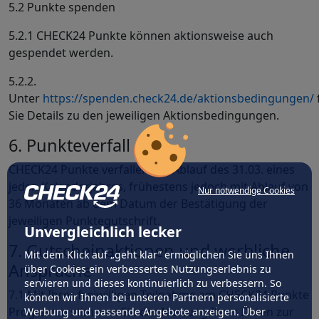
5.2 Punkte spenden
5.2.1 CHECK24 Punkte können aktionsweise auch
gespendet werden.
5.2.2.
Unter
https://spenden.check24.de/aktionsbedingungen/
Sie Details zu den jeweiligen Aktionsbedingungen.
6. Punkteverfall
CHECK24 Punkte verfallen mit Ablauf des 31.03. eines
jeden Kalenderjahres, frühestens jedoch mit Ablauf von
Nur notwendige Cookies
36 Monaten ab dem Datum der Bestätigung der
jeweiligen Punktegutschrift.
Unvergleichlich lecker
7. Gutscheinaktionen und werbliche
Mit dem Klick auf „geht klar” ermöglichen Sie uns Ihnen
Ansprache
über Cookies ein verbessertes Nutzungserlebnis zu
servieren und dieses kontinuierlich zu verbessern. So
7.1 Mit Ihrer freiwilligen Teilnahme am CHECK24 Punkte
können wir Ihnen bei unseren Partnern personalisierte
Programm stimmen Sie der Nutzung Ihrer Daten zur
Werbung und passende Angebote anzeigen. Über