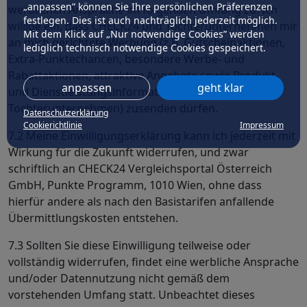
„anpassen” können Sie Ihre persönlichen Präferenzen
werblichen Ansprache im folgenden Umfang zu: Ich
festlegen. Dies ist auch nachträglich jederzeit möglich.
willige ein, dass CHECK24 und Tochterunternehmen mir
Mit dem Klick auf „Nur notwendige Cookies” werden
an mich gerichtete Werbung (z.B. Gutscheinaktionen,
lediglich technisch notwendige Cookies gespeichert.
Extra-Punktechancen, besondere Werbe- und
Rabattaktionen, attraktive Angebote sowie Produkt-
anpassen
geht klar
und Dienstleistungsinformationen der betreffenden
Tochterunternehmen) zusenden dürfen.
Datenschutzerklärung
Cookierichtlinie
Impressum
7.2 Meine Einwilligungserklärung kann ich jederzeit mit
Wirkung für die Zukunft widerrufen, und zwar
schriftlich an CHECK24 Vergleichsportal Österreich
GmbH, Punkte Programm, 1010 Wien, ohne dass
hierfür andere als nach den Basistarifen anfallende
Übermittlungskosten entstehen.
7.3 Sollten Sie diese Einwilligung teilweise oder
vollständig widerrufen, findet eine werbliche Ansprache
und/oder Datennutzung nicht gemäß dem
vorstehenden Umfang statt. Unbeachtet dieses