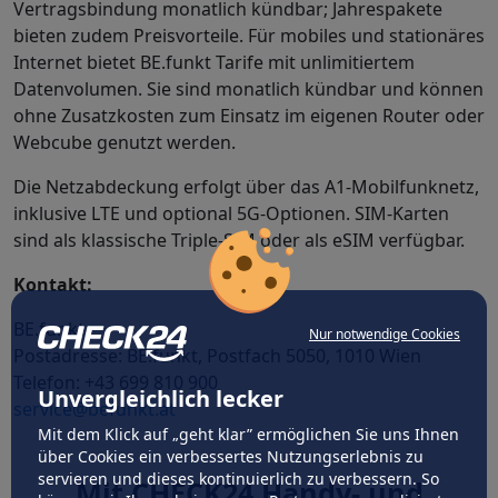
Vertragsbindung monatlich kündbar; Jahrespakete
bieten zudem Preisvorteile. Für mobiles und stationäres
Internet bietet BE.funkt Tarife mit unlimitiertem
Datenvolumen. Sie sind monatlich kündbar und können
ohne Zusatzkosten zum Einsatz im eigenen Router oder
Webcube genutzt werden.
Die Netzabdeckung erfolgt über das A1-Mobilfunknetz,
inklusive LTE und optional 5G-Optionen. SIM-Karten
sind als klassische Triple-SIM oder als eSIM verfügbar.
Kontakt:
BE.funkt
Nur notwendige Cookies
Postadresse: BE.funkt, Postfach 5050, 1010 Wien
Telefon: +43 699 810 900
Unvergleichlich lecker
service@befunkt.at
Mit dem Klick auf „geht klar” ermöglichen Sie uns Ihnen
über Cookies ein verbessertes Nutzungserlebnis zu
servieren und dieses kontinuierlich zu verbessern. So
Mit CHECK24 Handy- und