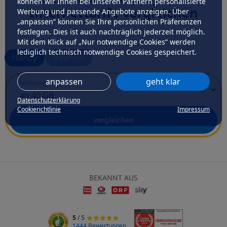
können wir Ihnen bei unseren Partnern personalisierte
Internettarife vergleichen
Werbung und passende Angebote anzeigen. Über
„anpassen” können Sie Ihre persönlichen Präferenzen
festlegen. Dies ist auch nachträglich jederzeit möglich.
Mit dem Klick auf „Nur notwendige Cookies” werden
lediglich technisch notwendige Cookies gespeichert.
Handy
Internet
anpassen
geht klar
Datenvolumen
Datenschutzerklärung
Cookierichtlinie
Impressum
vergleichen
BEKANNT AUS
5
/ 5
1444 Bewertungen