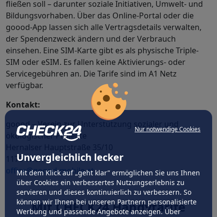
fließen soll – darunter soziale Initiativen, Umwelt- und
Bildungsvorhaben. Über das Online-Portal oder die
goood-App lassen sich alle Vertragsdetails verwalten,
der Spendenzweck ändern und der Verbrauch
einsehen. Eine SIM-Karte gibt es als physische Triple-
SIM oder eSIM. Es fallen keine Aktivierungs- oder
Servicegebühren an. Die Tarife sind im A1 Netz
verfügbar.
Kontakt:
goood – Verein zur Unterstützung sozialer und
Nur notwendige Cookies
ökologischer Projekte
Hernalser Hauptstraße 35/10
Unvergleichlich lecker
1170 Wien
office@goood-mobile.at
Mit dem Klick auf „geht klar” ermöglichen Sie uns Ihnen
über Cookies ein verbessertes Nutzungserlebnis zu
servieren und dieses kontinuierlich zu verbessern. So
können wir Ihnen bei unseren Partnern personalisierte
Mit CHECK24 Handytarife
Werbung und passende Angebote anzeigen. Über