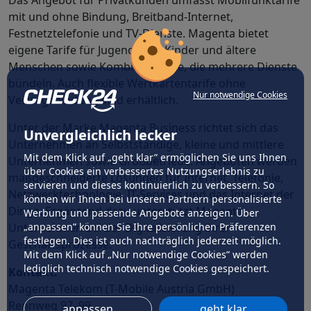
Das Angebot für Privatkunden umfasst Mobilfunktarife
mit und ohne Bindung, Breitband-Internet,
Festnetztelefonie und TV-Dienste. Magenta bietet
eigene Tarife für Jugendliche, Kinder und ältere
Menschen sowie Kombiangebote, die mehrere Dienste
bündeln. Auch flexible Wertkartentarife ohne
Nur notwendige Cookies
Vertragsbindung sind erhältlich.
Unter der Marke Magenta Business richtet sich das
Unvergleichlich lecker
Unternehmen an Selbstständige, kleine und mittlere
Mit dem Klick auf „geht klar” ermöglichen Sie uns Ihnen
Unternehmen sowie Großbetriebe. Angeboten werden
über Cookies ein verbessertes Nutzungserlebnis zu
maßgeschneiderte Lösungen für Internet, Telefonie,
servieren und dieses kontinuierlich zu verbessern. So
Netzwerktechnologie, IT-Services und das Internet der
können wir Ihnen bei unseren Partnern personalisierte
Dinge. Ergänzend dazu unterstützt Magenta
Werbung und passende Angebote anzeigen. Über
„anpassen” können Sie Ihre persönlichen Präferenzen
Unternehmen bei der Digitalisierung ihrer
festlegen. Dies ist auch nachträglich jederzeit möglich.
Geschäftsprozesse.
Mit dem Klick auf „Nur notwendige Cookies” werden
lediglich technisch notwendige Cookies gespeichert.
Kontakt:
Magenta Telekom (T-Mobile Austria GmbH)
Rennweg 97–99
anpassen
geht klar