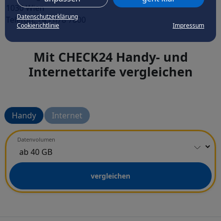
1030 Wien
Datenschutzerklärung
Telefon: +43 678 7800
Cookierichtlinie
Impressum
Mit CHECK24 Handy- und
Internettarife vergleichen
Handy
Internet
Datenvolumen
vergleichen