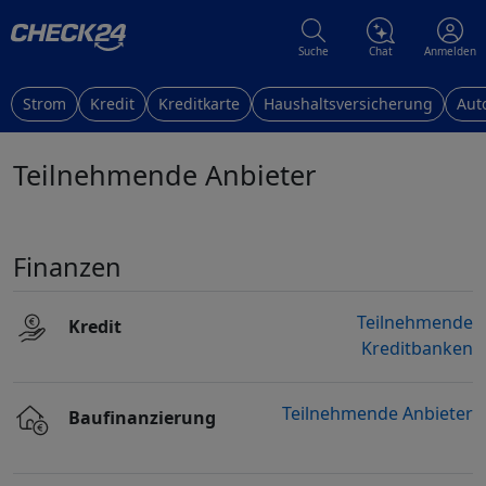
Suche
Chat
Anmelden
Strom
Kredit
Kreditkarte
Haushaltsversicherung
Aut
Teilnehmende Anbieter
Finanzen
Teilnehmende
Kredit
Kreditbanken
Teilnehmende Anbieter
Baufinanzierung