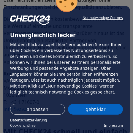
österreichweit effiziente Dienstleistungen ohne
Einschränkungen bei der Servicequalität anzubieten.
Nur notwendige Cookies
Die VAV richtet sich an kostenbewusste Privatkunden,
die Wert auf einfache und transparente
Versicherungsprodukte legen. Darüber hinaus ist das
Unvergleichlich lecker
Unternehmen ein etablierter Partner von
Mit dem Klick auf „geht klar” ermöglichen Sie uns Ihnen
Unternehmen, Hausverwaltungen und Vermietern, die
über Cookies ein verbessertes Nutzungserlebnis zu
auf flexible und maßgeschneiderte
servieren und dieses kontinuierlich zu verbessern. So
Versicherungslösungen angewiesen sind.
können wir Ihnen bei unseren Partnern personalisierte
Werbung und passende Angebote anzeigen. Über
Kontakt:
„anpassen” können Sie Ihre persönlichen Präferenzen
festlegen. Dies ist auch nachträglich jederzeit möglich.
VAV Versicherungs-Aktiengesellschaft
Mit dem Klick auf „Nur notwendige Cookies” werden
Münzgasse 6
lediglich technisch notwendige Cookies gespeichert.
1030 Wien
T: +43 1 71607-0
anpassen
geht klar
info@vav.at
Datenschutzerklärung
Cookierichtlinie
Impressum
Mit CHECK24 schnell und einfach