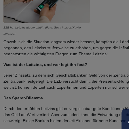
EZB hat Leitzins wieder erhöht (Foto: Getty Images/Xavier
Lorenzo)
Obwohl sich die Situation langsam wieder bessert, kämpfen die Lände
begonnen, den Leitzins stufenweise zu erhöhen, um gegen die Inflatio
beantworten die wichtigsten Fragen zum Thema Leitzins:
Was ist der Leitzins, und wer legt ihn fest?
Jener Zinssatz, zu dem sich Geschäftsbanken Geld von der Zentralb
Zentralbank festgelegt. Die EZB versucht damit, die Preisentwicklung 
weit ist, können derzeit auch Expertinnen und Experten nur schwer e
Das Sparer-Dilemma
Durch den erhöhten Leitzins gibt es vergleichbar gute Konditionen fü
das Geld an Wert verliert. Aber zumindest kann die Entwertung mit de
schwierig. Einige Banken bieten derzeit Aktionen für neue Kundinne