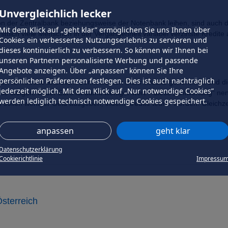
Unvergleichlich lecker
on der Zentralbank beziehungsweise der Notenbank leihen, sind auch d
Mit dem Klick auf „geht klar” ermöglichen Sie uns Ihnen über
ittlich viele Menschen in der Vergangenheit variabel verzinste Kredit
Cookies ein verbessertes Nutzungserlebnis zu servieren und
dieses kontinuierlich zu verbessern. So können wir Ihnen bei
unseren Partnern personalisierte Werbung und passende
Angebote anzeigen. Über „anpassen” können Sie Ihre
persönlichen Präferenzen festlegen. Dies ist auch nachträglich
nen für Kredite anbieten. Somit werden mehr Kredite genommen und die
jederzeit möglich. Mit dem Klick auf „Nur notwendige Cookies”
e steigen. Jeder Euro ist damit weniger wert – diese „Entwertung“ nenn
werden lediglich technisch notwendige Cookies gespeichert.
sollen weniger Geld ausgeben, indem Kredite teurer werden. Gleichzei
anpassen
geht klar
Datenschutzerklärung
Cookierichtlinie
Impressu
sterreich