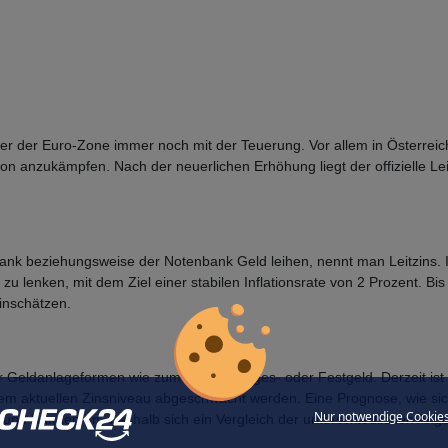
r der Euro-Zone immer noch mit der Teuerung. Vor allem in Österreich i
n anzukämpfen. Nach der neuerlichen Erhöhung liegt der offizielle Leit
ank beziehungsweise der Notenbank Geld leihen, nennt man Leitzins. I
zu lenken, mit dem Ziel einer stabilen Inflationsrate von 2 Prozent. B
inschätzen.
r Geldanlageformen wie zum Beispiel Tages- oder Festgeld. Derzeit ist a
m aktuellen Zinsniveau abgeschwächt werden. Eine Prognose, wie sich di
Nur notwendige Cookie
n und Kunden an, weshalb sich ein Vergleich der unterschiedlichen Ang