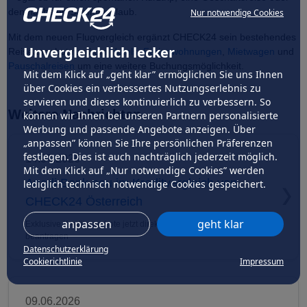
den nächsten Sommerurlaub.
Nur notwendige Cookies
Mit dem neuen Flugvergleich ergänzt CHECK24 sein bestehendes
Unvergleichlich lecker
Reiseangebot rund um
Hotels
,
Ferienwohnungen
,
Mietwagen
und
Pauschalreisen
um eine weitere Buchungsmöglichkeit.
Mit dem Klick auf „geht klar” ermöglichen Sie uns Ihnen
über Cookies ein verbessertes Nutzungserlebnis zu
servieren und dieses kontinuierlich zu verbessern. So
Weitere Nachrichten
können wir Ihnen bei unseren Partnern personalisierte
Werbung und passende Angebote anzeigen. Über
„anpassen” können Sie Ihre persönlichen Präferenzen
festlegen. Dies ist auch nachträglich jederzeit möglich.
14.07.2026
Mit dem Klick auf „Nur notwendige Cookies” werden
Anadi Bank neu im Kreditvergleich von
lediglich technisch notwendige Cookies gespeichert.
CHECK24 Österreich
anpassen
geht klar
Exklusive Kreditangebote jetzt direkt online vergleichen und
beantragen
Datenschutzerklärung
Cookierichtlinie
Impressum
09.06.2026