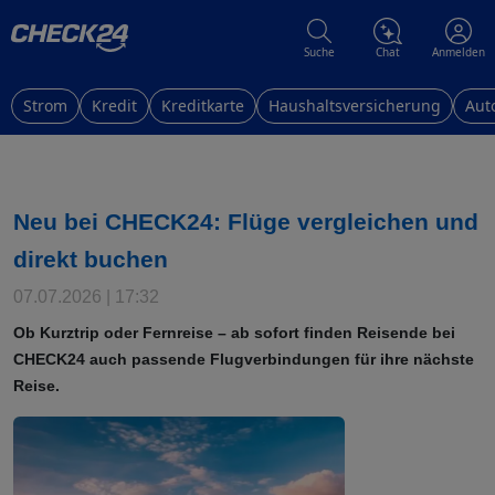
Suche
Chat
Anmelden
Strom
Kredit
Kreditkarte
Haushaltsversicherung
Aut
Neu bei CHECK24: Flüge vergleichen und
direkt buchen
07.07.2026 | 17:32
Ob Kurztrip oder Fernreise – ab sofort finden Reisende bei
CHECK24 auch passende Flugverbindungen für ihre nächste
Reise.