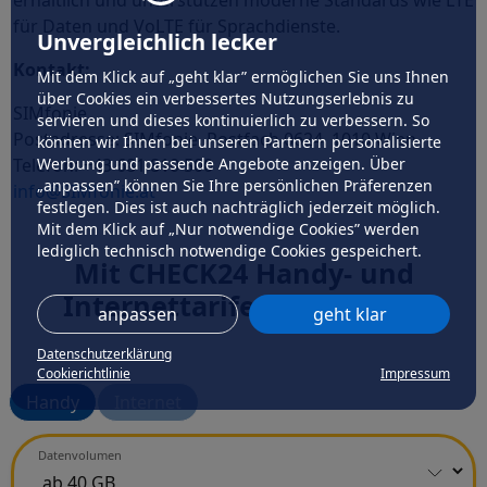
erhältlich und unterstützen moderne Standards wie LTE
für Daten und VoLTE für Sprachdienste.
Unvergleichlich lecker
Kontakt:
Mit dem Klick auf „geht klar” ermöglichen Sie uns Ihnen
über Cookies ein verbessertes Nutzungserlebnis zu
SIMfonie
servieren und dieses kontinuierlich zu verbessern. So
Postadresse: SIMfonie, Postfach 0624, 1010 Wien
können wir Ihnen bei unseren Partnern personalisierte
Werbung und passende Angebote anzeigen. Über
Telefon: +43 681 810 500
„anpassen” können Sie Ihre persönlichen Präferenzen
info@SIMfonie.at
festlegen. Dies ist auch nachträglich jederzeit möglich.
Mit dem Klick auf „Nur notwendige Cookies” werden
lediglich technisch notwendige Cookies gespeichert.
Mit CHECK24 Handy- und
Internettarife vergleichen
anpassen
geht klar
Datenschutzerklärung
Cookierichtlinie
Impressum
Handy
Internet
Datenvolumen