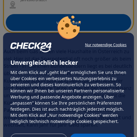
vergleichen
Nur notwendige Cookies
Auch beim Gas zahlen viele Haushalte in Österreich zu
viel. Hier ist das Sparpotential oft noch größer als beim
Unvergleichlich lecker
Strom - in manchen Bundesländern liegt es bei deutlich
Mit dem Klick auf „geht klar” ermöglichen Sie uns Ihnen
über tausend Euro im Jahr. Vor allem Kundinnen und
über Cookies ein verbessertes Nutzungserlebnis zu
Kunden die schon sehr lang beim gleichen Anbieter
servieren und dieses kontinuierlich zu verbessern. So
sind, haben oft teure Tarife. Dabei ist der Wechsel ganz
können wir Ihnen bei unseren Partnern personalisierte
unkompliziert: Der neue Gasanbieter übernimmt die
Werbung und passende Angebote anzeigen. Über
Kündigung des alten Vertrags, es gibt keinen
„anpassen” können Sie Ihre persönlichen Präferenzen
festlegen. Dies ist auch nachträglich jederzeit möglich.
Papierkram, keinen Lieferausfall – das Gas fließt
Mit dem Klick auf „Nur notwendige Cookies” werden
weiterhin wie gewohnt. Wer regelmäßig vergleicht und
lediglich technisch notwendige Cookies gespeichert.
wechselt, kann Jahr für Jahr Geld sparen.