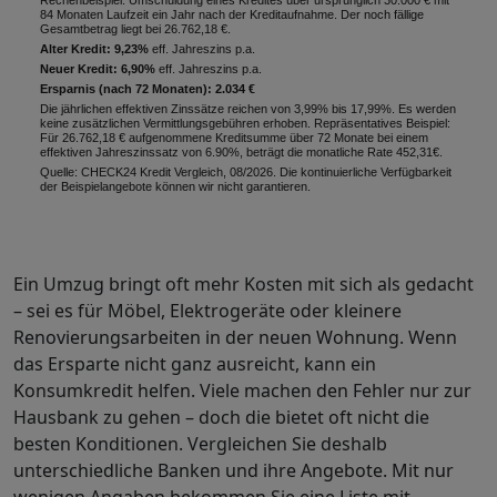
Rechenbeispiel: Umschuldung eines Kredites über ursprünglich 30.000 € mit
84 Monaten Laufzeit ein Jahr nach der Kreditaufnahme. Der noch fällige
Gesamtbetrag liegt bei 26.762,18 €.
Alter Kredit: 9,23%
eff. Jahreszins p.a.
Neuer Kredit: 6,90%
eff. Jahreszins p.a.
Ersparnis (nach 72 Monaten): 2.034 €
Die jährlichen effektiven Zinssätze reichen von 3,99% bis 17,99%. Es werden
keine zusätzlichen Vermittlungsgebühren erhoben. Repräsentatives Beispiel:
Für 26.762,18 € aufgenommene Kreditsumme über 72 Monate bei einem
effektiven Jahreszinssatz von 6.90%, beträgt die monatliche Rate 452,31€.
Quelle: CHECK24 Kredit Vergleich, 08/2026. Die kontinuierliche Verfügbarkeit
der Beispielangebote können wir nicht garantieren.
Ein Umzug bringt oft mehr Kosten mit sich als gedacht
– sei es für Möbel, Elektrogeräte oder kleinere
Renovierungsarbeiten in der neuen Wohnung. Wenn
das Ersparte nicht ganz ausreicht, kann ein
Konsumkredit helfen. Viele machen den Fehler nur zur
Hausbank zu gehen – doch die bietet oft nicht die
besten Konditionen. Vergleichen Sie deshalb
unterschiedliche Banken und ihre Angebote. Mit nur