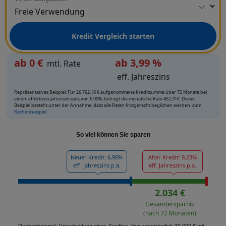
Kredit Vergleich starten
ab
0
€
ab 3,99 %
mtl. Rate
eff. Jahreszins
Repräsentatives Beispiel: Für 26.762,18 € aufgenommene Kreditsumme über 72 Monate bei
einem effektiven Jahreszinssatz von 6.90%, beträgt die monatliche Rate 452,31€. Dieses
Beispiel besteht unter der Annahme, dass alle Raten fristgerecht beglichen werden. zum
Rechenbeispiel
So viel können Sie sparen
Neuer Kredit: 6,90%
Alter Kredit: 9,23%
eff. Jahreszins p.a.
eff. Jahreszins p.a.
2.034 €
Gesamtersparnis
(nach 72 Monaten)