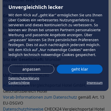
Albersloher Weg 10
48155 Münster
Unvergleichlich lecker
Mit dem Klick auf „geht klar” ermöglichen Sie uns Ihnen
Geschäftsführer:
über Cookies ein verbessertes Nutzungserlebnis zu
Dr. Klaus-Henning Ahlert
servieren und dieses kontinuierlich zu verbessern. So
Niclas Meindl
können wir Ihnen bei unseren Partnern personalisierte
Achim Cordes
Werbung und passende Angebote anzeigen. Über
Christopher Pohlkamp
„anpassen” können Sie Ihre persönlichen Präferenzen
festlegen. Dies ist auch nachträglich jederzeit möglich.
E-Mail:
hotel@check24.de
Mit dem Klick auf „Nur notwendige Cookies” werden
lediglich technisch notwendige Cookies gespeichert.
Sitz der Gesellschaft:
Münster
HRB 16885 / Amtsgericht Münster
anpassen
geht klar
Ust. IdNr.:
DE314106280
Datenschutzerklärung
Cookierichtlinie
Impressum
AGB
CHECK24 Vergleichsportal Hotel GmbH,
Geschäftsbereich Hotel
Vorab-Informationen zum Datenschutz
gemäß Art. 13
EU-DSGVO
Datenschutzhinweise
CHECK24 Vergleichsportal Hotel