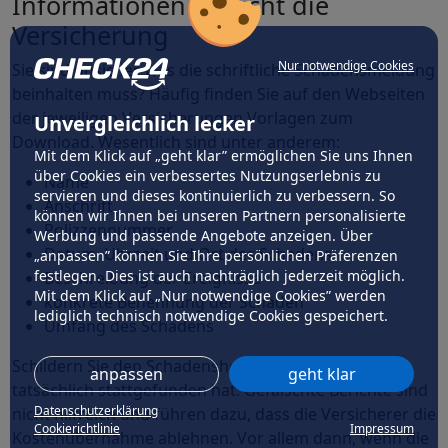
Informationen braucht die
Versicherung
Nur notwendige Cookies
Sie sind unsicher, was die schriftliche Schadensmeldung
beinhalten muss? Häufig finden Sie auf den Webseiten
der jeweiligen Versicherungen Vorlagen zum
Unvergleichlich lecker
Download. Wesentlich sind unter anderem:
Mit dem Klick auf „geht klar” ermöglichen Sie uns Ihnen
über Cookies ein verbessertes Nutzungserlebnis zu
Name
servieren und dieses kontinuierlich zu verbessern. So
Anschrift
können wir Ihnen bei unseren Partnern personalisierte
Polizzennummer
Werbung und passende Angebote anzeigen. Über
Datum, Uhrzeit und Ort des Schadens
„anpassen” können Sie Ihre persönlichen Präferenzen
festlegen. Dies ist auch nachträglich jederzeit möglich.
Beschreibung der Ereignisse
Mit dem Klick auf „Nur notwendige Cookies” werden
konkrete Benennung der Schäden
lediglich technisch notwendige Cookies gespeichert.
Umfang des Schadens
Schildern Sie den Schadenshergang so, wie er
anpassen
geht klar
tatsächlich stattgefunden hat. Gefälschte Berichte sind
Datenschutzerklärung
nicht hilfreich und führen dazu, dass die Versicherer die
Cookierichtlinie
Impressum
Kostenübernahme ablehnen. Vor allem dann, wenn die