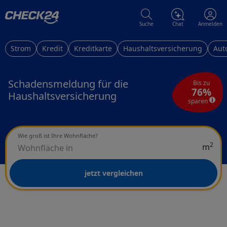
Suche
Chat
Anmelden
Strom
Kredit
Kreditkarte
Haushaltsversicherung
Aut
Schadensmeldung für die
Bis zu
76%
Haushaltsversicherung
sparen
Wie groß ist Ihre Wohnfläche?
2
m
jetzt vergleichen