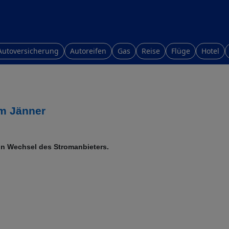
Autoversicherung
Autoreifen
Gas
Reise
Flüge
Hotel
im Jänner
in Wechsel des Stromanbieters.