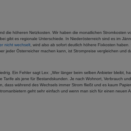
 und die höheren Netzkosten. Wir haben die monatlichen Stromkosten 
ei gibt es regionale Unterschiede. In Niederösterreich sind es im Jän
r nicht wechselt
, wird also ab sofort deutlich höhere Fixkosten habe
aber jeder Österreicher machen kann, ist Strompreise vergleichen und 
edrig. Ein Fehler sagt Lex: „Wer länger beim selben Anbieter bleibt, h
 Tarife als jene für Bestandskunden. Je nach Wohnort, Verbrauch und
en, dass während des Wechsels immer Strom fließt und es kaum Papie
tromanbietern geht sehr einfach und wenn man sich für einen neuen Anb