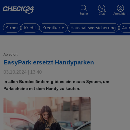
Suche
Chat
Anmelden
Strom
Kredit
Kreditkarte
Haushaltsversicherung
Aut
Ab sofort
EasyPark ersetzt Handyparken
03.10.2024 | 13:40
In allen Bundesländern gibt es ein neues System, um
Parkscheine mit dem Handy zu kaufen.