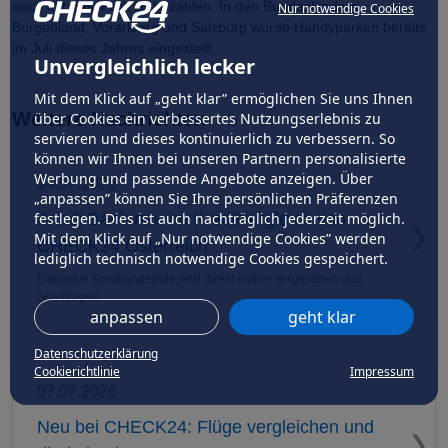
auch mit EasyPark zu bezahlen. In den Bundesländern
Nur notwendige Cookies
Burgenland, Vorarlberg und Salzburg wurde Handyparken bereits
im Juli dieses Jahres eingestellt.
Unvergleichlich lecker
Mit dem Klick auf „geht klar” ermöglichen Sie uns Ihnen
Weitere Nachrichten
über Cookies ein verbessertes Nutzungserlebnis zu
servieren und dieses kontinuierlich zu verbessern. So
können wir Ihnen bei unseren Partnern personalisierte
Werbung und passende Angebote anzeigen. Über
14.07.2026
„anpassen” können Sie Ihre persönlichen Präferenzen
festlegen. Dies ist auch nachträglich jederzeit möglich.
Anadi Bank neu im Kreditvergleich von
Mit dem Klick auf „Nur notwendige Cookies” werden
CHECK24 Österreich
lediglich technisch notwendige Cookies gespeichert.
Exklusive Kreditangebote jetzt direkt online vergleichen und
beantragen
anpassen
geht klar
Datenschutzerklärung
Cookierichtlinie
Impressum
07.07.2026
Neu bei CHECK24: Flüge vergleichen und