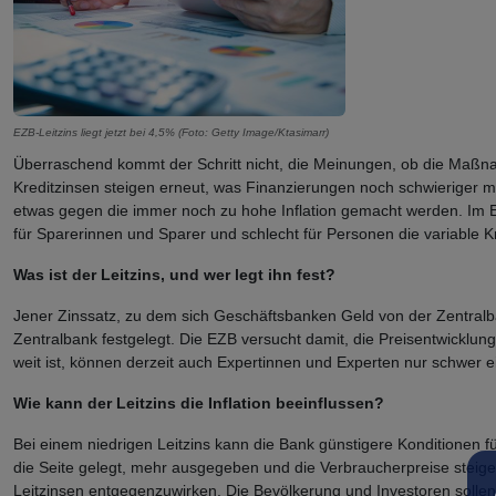
EZB-Leitzins liegt jetzt bei 4,5% (Foto: Getty Image/Ktasimarr)
Überraschend kommt der Schritt nicht, die Meinungen, ob die Maßnah
Kreditzinsen steigen erneut, was Finanzierungen noch schwieriger m
etwas gegen die immer noch zu hohe Inflation gemacht werden. Im Eur
für Sparerinnen und Sparer und schlecht für Personen die variable K
Was ist der Leitzins, und wer legt ihn fest?
Jener Zinssatz, zu dem sich Geschäftsbanken Geld von der Zentralb
Zentralbank festgelegt. Die EZB versucht damit, die Preisentwicklung 
weit ist, können derzeit auch Expertinnen und Experten nur schwer e
Wie kann der Leitzins die Inflation beeinflussen?
Bei einem niedrigen Leitzins kann die Bank günstigere Konditionen 
die Seite gelegt, mehr ausgegeben und die Verbraucherpreise steigen
Leitzinsen entgegenzuwirken. Die Bevölkerung und Investoren sollen