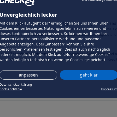
Unvergleichlich lecker
Mit dem Klick auf „geht klar” ermöglichen Sie uns Ihnen über
r Geldanlageformen wie zum Beispiel Tages- oder Festgeld. Derzeit ist a
Cookies ein verbessertes Nutzungserlebnis zu servieren und
m aktuellen Zinsniveau abgeschwächt werden. Eine Prognose, wie sich di
dieses kontinuierlich zu verbessern. So können wir Ihnen bei
nden an, weshalb sich ein Vergleich der unterschiedlichen Angebote lo
unseren Partnern personalisierte Werbung und passende
Angebote anzeigen. Über „anpassen” können Sie Ihre
persönlichen Präferenzen festlegen. Dies ist auch nachträglich
on der Zentralbank beziehungsweise der Notenbank Geld leihen, sind 
jederzeit möglich. Mit dem Klick auf „Nur notwendige Cookies”
chnittlich viele Menschen in der Vergangenheit variabel verzinste Kred
werden lediglich technisch notwendige Cookies gespeichert.
anpassen
geht klar
Datenschutzerklärung
Cookierichtlinie
Impressu