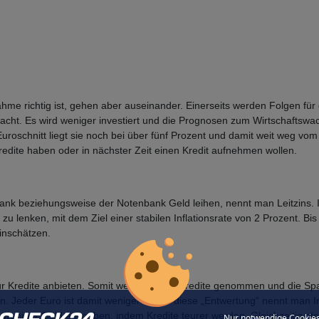
me richtig ist, gehen aber auseinander. Einerseits werden Folgen für
acht. Es wird weniger investiert und die Prognosen zum Wirtschaftswa
oschnitt liegt sie noch bei über fünf Prozent und damit weit weg vom E
redite haben oder in nächster Zeit einen Kredit aufnehmen wollen.
ank beziehungsweise der Notenbank Geld leihen, nennt man Leitzins. I
zu lenken, mit dem Ziel einer stabilen Inflationsrate von 2 Prozent. B
inschätzen.
für Kredite anbieten. Somit werden mehr Kredite genommen und die Spar
. Jeder Euro ist damit weniger wert – diese „Entwertung“ nennt man Inf
 weniger Geld ausgeben, indem Kredite teurer werden. Gleichzeitig ste
Nur notwendige Cookie