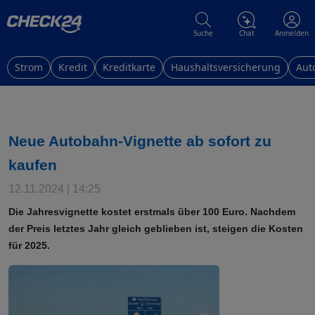
Suche
Chat
Anmelden
Strom
Kredit
Kreditkarte
Haushaltsversicherung
Aut
Neue Autobahn-Vignette ab sofort zu
kaufen
12.11.2024 | 14:25
Die Jahresvignette kostet erstmals über 100 Euro. Nachdem
der Preis letztes Jahr gleich geblieben ist, steigen die Kosten
für 2025.