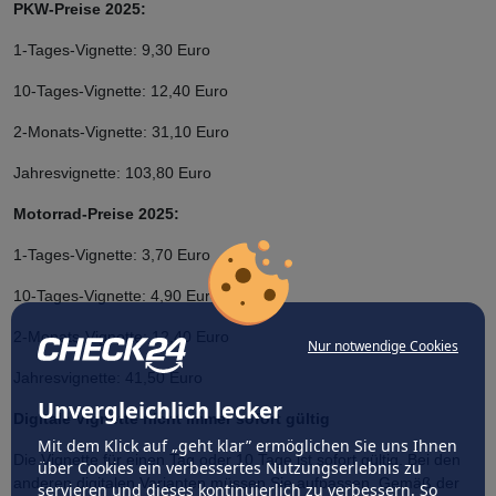
PKW-Preise 2025:
1-Tages-Vignette: 9,30 Euro
10-Tages-Vignette: 12,40 Euro
2-Monats-Vignette: 31,10 Euro
Jahresvignette: 103,80 Euro
Motorrad-Preise 2025:
1-Tages-Vignette: 3,70 Euro
10-Tages-Vignette: 4,90 Euro
2-Monats-Vignette: 12,40 Euro
Nur notwendige Cookies
Jahresvignette: 41,50 Euro
Unvergleichlich lecker
Digitale Vignette nicht immer sofort gültig
Mit dem Klick auf „geht klar” ermöglichen Sie uns Ihnen
Die Vignette für einen Tag oder 10 Tage ist sofort gültig. Bei den
über Cookies ein verbessertes Nutzungserlebnis zu
anderen digitalen Varianten müssen Sie aufpassen. Gemäß der
servieren und dieses kontinuierlich zu verbessern. So