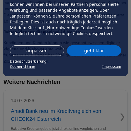
europäischen Richtlinie für Konsumentenschutz können Kundinnen
können wir Ihnen bei unseren Partnern personalisierte
und Kunden vom Online-Kauf eines Produktes oder einer
Werbung und passende Angebote anzeigen. Über
Dienstleistung zurücktreten – die digitale Vignette ist deshalb erst
„anpassen” können Sie Ihre persönlichen Präferenzen
18 Tage nach dem Kauf gültig.
festlegen. Dies ist auch nachträglich jederzeit möglich.
Mit dem Klick auf „Nur notwendige Cookies” werden
Jahres-Vignette für maximal 14 Monate
lediglich technisch notwendige Cookies gespeichert.
Kundinnen und Kunden können wie gewohnt zwischen digitaler
Vignette und Klebevariante wählen. Die Jahres-Vignetten sind
anpassen
geht klar
frühestens ab 1. Dezember 2024 gültig und können bis 31. Jänner
Datenschutzerklärung
2026 verwendet werden.
Cookierichtlinie
Impressum
Weitere Nachrichten
14.07.2026
Anadi Bank neu im Kreditvergleich von
CHECK24 Österreich
Exklusive Kreditangebote jetzt direkt online vergleichen und