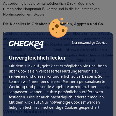
Außerdem gibt es dreimal wöchentlich Direktflüge in die
rumänische Hauptstadt Bukarest und in die Hauptstadt von
Nordmazedonien, Skopje.
Die Klassiker in Griechenland, Spanien, Ägypten und Co.
Hurghada in Ägypten wird das ganze Jahr über viermal pro Woche
angeflogen. In Griechenland stehen neben den klassischen Zielen
Nur notwendige Cookies
wie Karpathos, Korfu, Kreta, Rhodos und Zakynthos auch
Thessaloniki auf der Halbinsel Chalkidiki sowie die Insel Kos mit
zwei wöchentlichen Flügen auf dem Flugplan. Außerdem sind Ziele
Unvergleichlich lecker
wie Kalabrien/Lamezia Terme und Sardinien/Olbia in Italien,
Mit dem Klick auf „geht klar” ermöglichen Sie uns Ihnen
Istanbul und Antalya in der Türkei, Dubai, Zypern/Larnaka sowie
über Cookies ein verbessertes Nutzungserlebnis zu
Korsika/Calvi sehr beliebt. Die Balearen sind im Sommerflugplan
servieren und dieses kontinuierlich zu verbessern. So
unverzichtbar: Nach Palma de Mallorca gibt es täglich Flüge und
können wir Ihnen bei unseren Partnern personalisierte
nach Ibiza geht es jeweils am Freitag und am Montag. Weniger
Werbung und passende Angebote anzeigen. Über
Sonne und Strand, dafür mehr Geschichte und Kultur erleben Sie
„anpassen” können Sie Ihre persönlichen Präferenzen
in Metropolen wie London, Amsterdam, Berlin oder Hamburg.
festlegen. Dies ist auch nachträglich jederzeit möglich.
Mit dem Klick auf „Nur notwendige Cookies” werden
lediglich technisch notwendige Cookies gespeichert.
Weitere Nachrichten