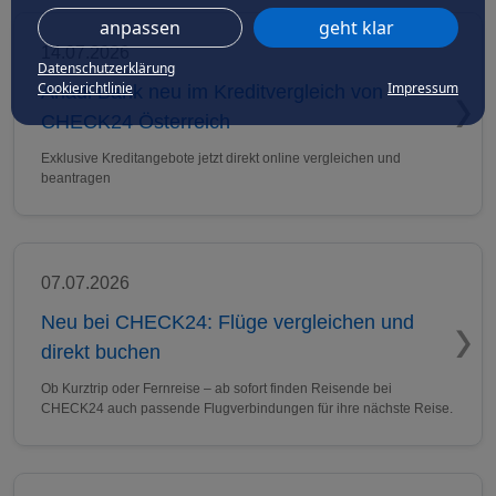
anpassen
geht klar
14.07.2026
Datenschutzerklärung
Cookierichtlinie
Impressum
Anadi Bank neu im Kreditvergleich von
CHECK24 Österreich
Exklusive Kreditangebote jetzt direkt online vergleichen und
beantragen
07.07.2026
Neu bei CHECK24: Flüge vergleichen und
direkt buchen
Ob Kurztrip oder Fernreise – ab sofort finden Reisende bei
CHECK24 auch passende Flugverbindungen für ihre nächste Reise.