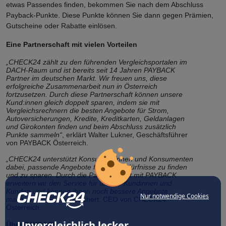
etwas Passendes finden, bekommen Sie nach dem Abschluss
Payback-Punkte. Diese Punkte können Sie dann gegen Prämien,
Gutscheine oder Rabatte einlösen.
Eine Partnerschaft mit vielen Vorteilen
„CHECK24 zählt zu den führenden Vergleichsportalen im
DACH-Raum und ist bereits seit 14 Jahren PAYBACK
Partner im deutschen Markt. Wir freuen uns, diese
erfolgreiche Zusammenarbeit nun in Österreich
fortzusetzen. Durch diese Partnerschaft können unsere
Kund:innen gleich doppelt sparen, indem sie mit
Vergleichsrechnern die besten Angebote für Strom,
Autoversicherungen, Kredite, Kreditkarten, Geldanlagen
und Girokonten finden und beim Abschluss zusätzlich
Punkte sammeln“
, erklärt Walter Lukner, Geschäftsführer
von PAYBACK Österreich.
„CHECK24 unterstützt Konsumentinnen und Konsumenten
dabei, passende Angebote für ihre Bedürfnisse zu finden
und zu sparen. Durch die Partnerschaft mit PAYBACK
erweitern wir den Service für unsere Kundinnen und
Kunden und können ihnen noch bessere Angebote
Nur notwendige Cookies
machen“
, so Florian Reichert, CEO von CHECK24
Österreich.
Unvergleichlich lecker
Über PAYBACK: