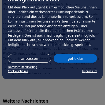
PAYBACK ist das erste österreichische Multipartner-
Mit dem Klick auf „geht klar” ermöglichen Sie uns Ihnen
Bonusprogramm und wird schon von über 3,2 Millionen Kundinnen
über Cookies ein verbessertes Nutzungserlebnis zu
und Kunden in Österreich begeistert genutzt, da PAYBACK einfach
servieren und dieses kontinuierlich zu verbessern. So
und sicher funktioniert. Bei 300 starken Partnerunternehmen gibt
können wir Ihnen bei unseren Partnern personalisierte
es mit nur einer Karte oder mit der PAYBACK App Punkte,
Werbung und passende Angebote anzeigen. Über
Angebote und Coupons fürs Einkaufen, dadurch kann ein
„anpassen” können Sie Ihre persönlichen Präferenzen
erheblicher Betrag pro Jahr gespart werden. Als Partner mit dabei
festlegen. Dies ist auch nachträglich jederzeit möglich.
sind unter anderem Amazon, Austrian Airlines, bp, DEPOT, dm
Mit dem Klick auf „Nur notwendige Cookies” werden
drogerie markt, Nah & Frisch, OTTO, sehen!wutscher, TEDi,
lediglich technisch notwendige Cookies gespeichert.
UNIMARKT und Universal. Immer beliebter wird die Nutzung der
PAYBACK App, die das mobile Punktesammeln und
anpassen
geht klar
Couponaktivieren mit weiteren Services vereint. Der Datenschutz
bei PAYBACK ist selbstverständlich DSVGO konform und TÜV
Datenschutzerklärung
geprüft. PAYBACK Partner können auf knapp 25 Jahre Loyalty-
Cookierichtlinie
Impressum
und Big Data-Expertise vertrauen.
Weitere Nachrichten