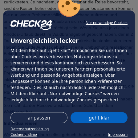
zurücktreten. Je nachdem, wie unmittelbar die Reise bevorsteht,
sind die Kosten höher oder niedriger. Kostenlos stornieren können
Sie nur, wenn Probleme völlig überraschend auftreten und
unvermeidbar sind. Der Urlaub an sich oder die Anreise muss
Nur notwendige Cookies
außerdem deutlich beeinträchtigt sein. Wenn Sie also jetzt einen
Rhodos-Urlaub direkt im Waldbrandgebiet gebucht haben, der in 2
Unvergleichlich lecker
Tagen startet, können Sie eine Pauschalreise kostenlos stornieren.
Haben Sie Ende August gebucht, ist eine Umbuchung realistischer.
Mit dem Klick auf „geht klar” ermöglichen Sie uns Ihnen
Befindet sich Ihre Unterkunft auf einem anderen Teil der Insel, der
über Cookies ein verbessertes Nutzungserlebnis zu
nicht von den Waldbränden betroffen ist, werden Sie die Reise
servieren und dieses kontinuierlich zu verbessern. So
vermutlich antreten müssen. Unter Umständen sind
können wir Ihnen bei unseren Partnern personalisierte
Preisminderungen möglich, wenn man zum Beispiel einen
Werbung und passende Angebote anzeigen. Über
inkludierten Ausflug nicht machen kann. Müssen Sie Ihre
„anpassen” können Sie Ihre persönlichen Präferenzen
Pauschalreise abbrechen, ist der Reiseveranstalter verpflichtet, die
festlegen. Dies ist auch nachträglich jederzeit möglich.
Rückreise ohne Mehrkosten zu organisieren oder ein
Mit dem Klick auf „Nur notwendige Cookies” werden
Ersatzquartier bereitzustellen. Anspruch auf Schadenersatz haben
lediglich technisch notwendige Cookies gespeichert.
Sie nicht, da der Reiseveranstalter keine Schuld an dem
Waldbrand hat.
anpassen
geht klar
Individualreisen
Datenschutzerklärung
Cookierichtlinie
Impressum
Wenn Sie Ihren Urlaub selbst gebucht haben, wird es deutlich