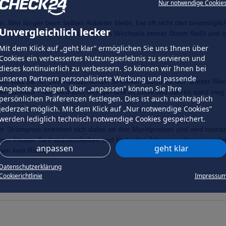
Nur notwendige Cookie
. Wer länger beim selben Anbieter bleibt, hat oft nicht den bestmögl
Unvergleichlich lecker
ist auch zu wissen, dass während des Wechsels immer Strom fließt und
Mit dem Klick auf „geht klar” ermöglichen Sie uns Ihnen über
Cookies ein verbessertes Nutzungserlebnis zu servieren und
dieses kontinuierlich zu verbessern. So können wir Ihnen bei
unseren Partnern personalisierte Werbung und passende
 Also was Sie für Ihren tatsächlichen Stromverbrauch zahlen. Dieser We
Angebote anzeigen. Über „anpassen” können Sie Ihre
bernommen – das wird jetzt weniger und ist Ende des Jahres ganz weg.
persönlichen Präferenzen festlegen. Dies ist auch nachträglich
jederzeit möglich. Mit dem Klick auf „Nur notwendige Cookies”
werden lediglich technisch notwendige Cookies gespeichert.
er Strompreis orientiert sich dabei an den Marktpreisen und wird monat
gen Floater Tarif abzuschließen und Ende des Jahres wieder zu verglei
anpassen
geht klar
en kein Risiko.
Datenschutzerklärung
Cookierichtlinie
Impressu