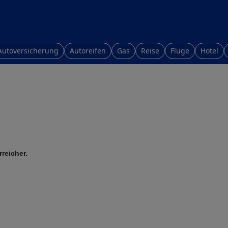
Autoversicherung
Autoreifen
Gas
Reise
Flüge
Hotel
reicher.