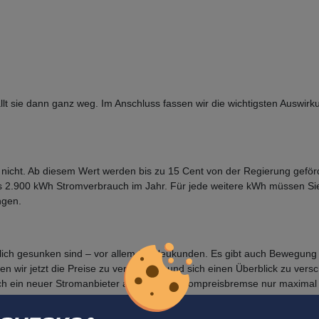
fällt sie dann ganz weg. Im Anschluss fassen wir die wichtigsten Ausw
e nicht. Ab diesem Wert werden bis zu 15 Cent von der Regierung geför
is 2.900 kWh Stromverbrauch im Jahr. Für jede weitere kWh müssen Sie
ngen.
lich gesunken sind – vor allem für Neukunden. Es gibt auch Bewegung
len wir jetzt die Preise zu vergleichen und sich einen Überblick zu ve
sich ein neuer Stromanbieter aus, da die Strompreisbremse nur maximal