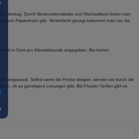
s
ichen Vertrag. Durch Neukundenrabatte und Wechselboni findet man
 es kaum Papierkram gibt. Vereinfacht gesagt bekommt man nur die
rt wird in Cent pro Kilowattstunde angegeben. Bei hohen
lich angepasst. Selbst wenn die Preise steigen, werden sie durch die
chen, ob es günstigere Lösungen gibt. Bei Floater-Tarifen gibt es
m