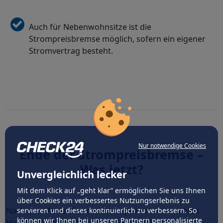
Auch für Nebenwohnsitze ist die
Strompreisbremse möglich, sofern ein eigener
Stromvertrag besteht.
Nur notwendige Cookies
Ende der Strompreisbremse –
Was jetzt?
Unvergleichlich lecker
Mit dem Klick auf „geht klar” ermöglichen Sie uns Ihnen
über Cookies ein verbessertes Nutzungserlebnis zu
Nach dem Auslaufen der Strompreisbremse zahlen
servieren und dieses kontinuierlich zu verbessern. So
können wir Ihnen bei unseren Partnern personalisierte
Haushalte wieder die vollen Marktpreise für Strom.