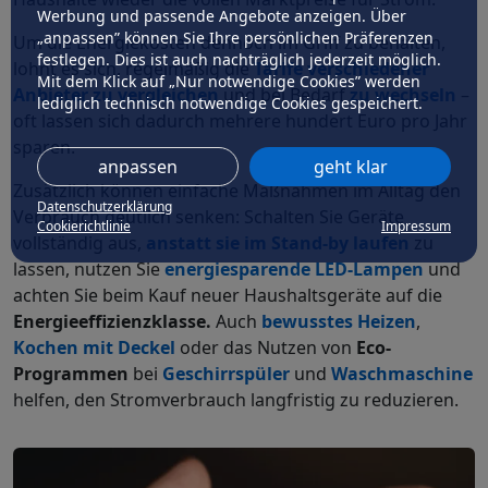
Werbung und passende Angebote anzeigen. Über
„anpassen” können Sie Ihre persönlichen Präferenzen
Um die Energiekosten dennoch im Griff zu behalten,
festlegen. Dies ist auch nachträglich jederzeit möglich.
lohnt es sich, regelmäßig die
Tarife verschiedener
Mit dem Klick auf „Nur notwendige Cookies” werden
Anbieter zu vergleichen
und bei Bedarf
zu wechseln
–
lediglich technisch notwendige Cookies gespeichert.
oft lassen sich dadurch mehrere hundert Euro pro Jahr
sparen.
anpassen
geht klar
Zusätzlich können einfache Maßnahmen im Alltag den
Datenschutzerklärung
Verbrauch deutlich senken: Schalten Sie Geräte
Cookierichtlinie
Impressum
vollständig aus,
anstatt sie im Stand-by laufen
zu
lassen, nutzen Sie
energiesparende LED-Lampen
und
achten Sie beim Kauf neuer Haushaltsgeräte auf die
Energieeffizienzklasse.
Auch
bewusstes Heizen
,
Kochen mit Deckel
oder das Nutzen von
Eco-
Programmen
bei
Geschirrspüler
und
Waschmaschine
helfen, den Stromverbrauch langfristig zu reduzieren.