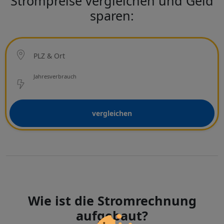
Strompreise vergleichen und Geld
sparen:
Ort
PLZ & Ort
Netzbetreiber
Jahresverbrauch
vergleichen
Wie ist die Stromrechnung
aufgebaut?