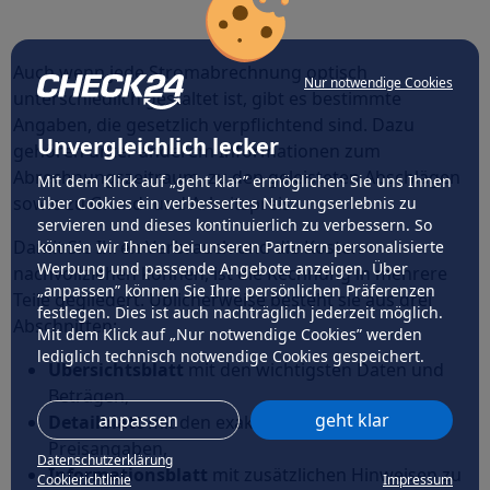
Auch wenn jede Stromabrechnung optisch
Nur notwendige Cookies
unterschiedlich gestaltet ist, gibt es bestimmte
Angaben, die gesetzlich verpflichtend sind. Dazu
Unvergleichlich lecker
gehören unter anderem Informationen zum
Abrechnungszeitraum, zu den geleisteten Abschlägen
Mit dem Klick auf „geht klar” ermöglichen Sie uns Ihnen
sowie zu Grund- und Arbeitspreis.
über Cookies ein verbessertes Nutzungserlebnis zu
servieren und dieses kontinuierlich zu verbessern. So
Damit Sie Ihren Verbrauch und die Kosten
können wir Ihnen bei unseren Partnern personalisierte
Werbung und passende Angebote anzeigen. Über
nachvollziehen können, ist die Rechnung in mehrere
„anpassen” können Sie Ihre persönlichen Präferenzen
Teile gegliedert. Üblicherweise besteht sie aus drei
festlegen. Dies ist auch nachträglich jederzeit möglich.
Abschnitten:
Mit dem Klick auf „Nur notwendige Cookies” werden
lediglich technisch notwendige Cookies gespeichert.
Übersichtsblatt
mit den wichtigsten Daten und
Beträgen,
anpassen
geht klar
Detailblatt
mit den exakten Verbrauchs- und
Preisangaben,
Datenschutzerklärung
Informationsblatt
mit zusätzlichen Hinweisen zu
Cookierichtlinie
Impressum