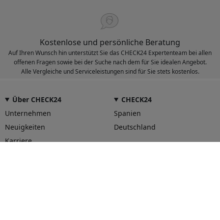
Kostenlose und persönliche Beratung
Auf Ihren Wunsch hin unterstützt Sie das CHECK24 Expertenteam bei allen
offenen Fragen sowie bei der Suche nach dem für Sie idealen Angebot.
Alle Vergleiche und Serviceleistungen sind für Sie stets kostenlos.
Über CHECK24
CHECK24
Unternehmen
Spanien
Neuigkeiten
Deutschland
Karriere
Unser Service für Sie
Hilfe und Kontakt
CHECK24 App
CHECK24 Smily Punkte
Vertrag widerrufen