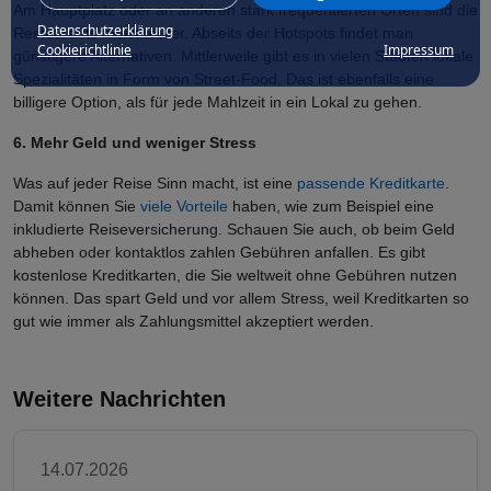
Am Hauptplatz oder an anderen stark frequentierten Orten sind die
Datenschutzerklärung
Restaurants meist teurer. Abseits der Hotspots findet man
Cookierichtlinie
Impressum
günstigere Alternativen. Mittlerweile gibt es in vielen Städten lokale
Spezialitäten in Form von Street-Food. Das ist ebenfalls eine
billigere Option, als für jede Mahlzeit in ein Lokal zu gehen.
6. Mehr Geld und weniger Stress
Was auf jeder Reise Sinn macht, ist eine
passende Kreditkarte
.
Damit können Sie
viele Vorteile
haben, wie zum Beispiel eine
inkludierte Reiseversicherung. Schauen Sie auch, ob beim Geld
abheben oder kontaktlos zahlen Gebühren anfallen. Es gibt
kostenlose Kreditkarten, die Sie weltweit ohne Gebühren nutzen
können. Das spart Geld und vor allem Stress, weil Kreditkarten so
gut wie immer als Zahlungsmittel akzeptiert werden.
Weitere Nachrichten
14.07.2026