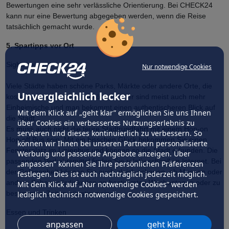
Bewertungen eine sehr verlässliche Orientierung. Bei CHECK24
kann nur eine Bewertung abgegeben werden, wenn die Reise
tatsächlich gemacht wurde.
5. Spartipps vor Ort
Sightseeing
Nur notwendige Cookies
Viele Städte haben schöne Parks, Märkte oder andere Orte, die
Unvergleichlich lecker
kostenlos besucht werden können. Hier sind meist auch mehr
Einheimische und man bekommt einen authentischeren Blick auf
Mit dem Klick auf „geht klar” ermöglichen Sie uns Ihnen
die Stadt.
über Cookies ein verbessertes Nutzungserlebnis zu
Es muss auch nicht die teure Stadtrundfahrt mit einem Hop-on
servieren und dieses kontinuierlich zu verbessern. So
Hop-off Bus sein. Mit ein bisschen Glück bekommen Sie einen
können wir Ihnen bei unseren Partnern personalisierte
Fensterplatz im Linienbus und können so die Stadt erkunden. Die
Werbung und passende Angebote anzeigen. Über
passenden Verkehrsmittel finden Sie relativ schnell im Internet. Bei
„anpassen” können Sie Ihre persönlichen Präferenzen
der Gelegenheit können Sie auch gleich schauen, ob Museen oder
festlegen. Dies ist auch nachträglich jederzeit möglich.
andere Sehenswürdigkeiten an bestimmten Wochentagen oder zu
Mit dem Klick auf „Nur notwendige Cookies” werden
bestimmten Zeiten günstiger sind.
lediglich technisch notwendige Cookies gespeichert.
Essen und Trinken
anpassen
geht klar