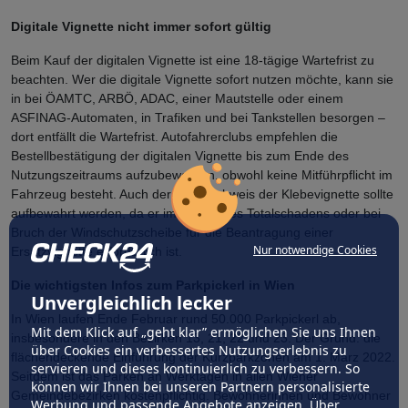
Digitale Vignette nicht immer sofort gültig
Beim Kauf der digitalen Vignette ist eine 18-tägige Wartefrist zu
beachten. Wer die digitale Vignette sofort nutzen möchte, kann sie
in bei ÖAMTC, ARBÖ, ADAC, einer Mautstelle oder einem
ASFINAG-Automaten, in Trafiken und bei Tankstellen besorgen –
dort entfällt die Wartefrist. Autofahrerclubs empfehlen die
Bestellbestätigung der digitalen Vignette bis zum Ende des
Nutzungszeitraums aufzubewahren, obwohl keine Mitführpflicht im
Fahrzeug besteht. Auch der Kaufnachweis der Klebevignette sollte
aufbewahrt werden, da er im Falle eines Totalschadens oder bei
Bruch der Windschutzscheibe für die Beantragung einer
Nur notwendige Cookies
Ersatzvignette erforderlich ist.
Die wichtigsten Infos zum Parkpickerl in Wien
Unvergleichlich lecker
In Wien laufen Ende Februar rund 50.000 Parkpickerl ab,
Mit dem Klick auf „geht klar” ermöglichen Sie uns Ihnen
insbesondere in den Bezirken 13, 21, 22 und 23. Der Grund: die
über Cookies ein verbessertes Nutzungserlebnis zu
flächendeckende Einführung der Kurzparkzonen am 1. März 2022.
servieren und dieses kontinuierlich zu verbessern. So
Seitdem ist das Parken an Werktagen in allen Wiener
können wir Ihnen bei unseren Partnern personalisierte
Gemeindebezirken kostenpflichtig. Bewohnerinnen und Bewohner
Werbung und passende Angebote anzeigen. Über