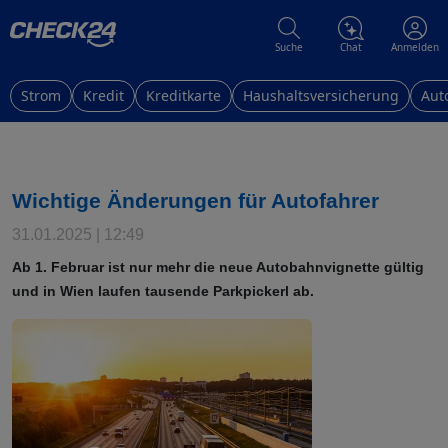
Suche
Chat
Anmelden
Strom
Kredit
Kreditkarte
Haushaltsversicherung
Aut
Wichtige Änderungen für Autofahrer
31.01.2025 | 12:49
Ab 1. Februar ist nur mehr die neue Autobahnvignette gültig
und in Wien laufen tausende Parkpickerl ab.