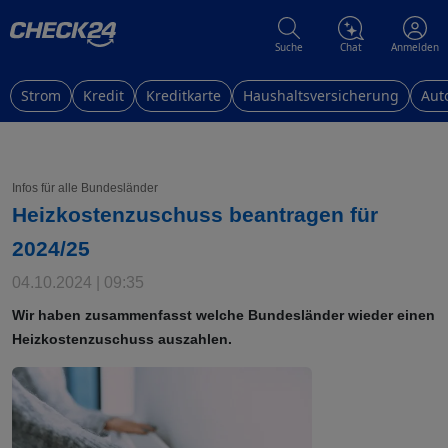
Suche
Chat
Anmelden
Strom
Kredit
Kreditkarte
Haushaltsversicherung
Aut
Infos für alle Bundesländer
Heizkostenzuschuss beantragen für
2024/25
04.10.2024 | 09:35
Wir haben zusammenfasst welche Bundesländer wieder einen
Heizkostenzuschuss auszahlen.