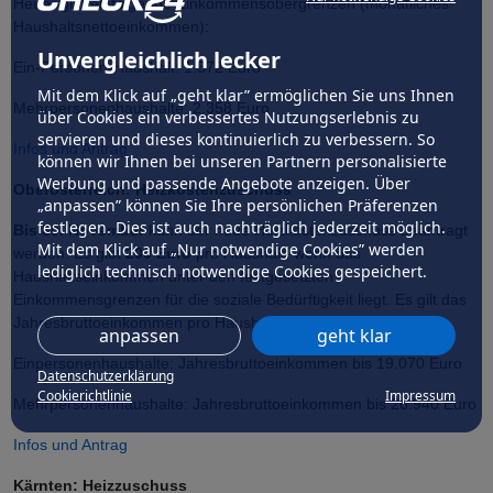
Heuer gibt es folgende Einkommensobergrenzen (monatliches
Haushaltsnettoeinkommen):
Unvergleichlich lecker
Ein-Personen-Haushalt: 1.572 Euro
Mit dem Klick auf „geht klar” ermöglichen Sie uns Ihnen
Mehrpersonenhaushalte: 2.358 Euro
über Cookies ein verbessertes Nutzungserlebnis zu
servieren und dieses kontinuierlich zu verbessern. So
Infos und Antrag
können wir Ihnen bei unseren Partnern personalisierte
Werbung und passende Angebote anzeigen. Über
Oberösterreich: Heizkostenzuschuss
„anpassen” können Sie Ihre persönlichen Präferenzen
festlegen. Dies ist auch nachträglich jederzeit möglich.
Bis 30. November
kann der neue Heizkostenzuschuss beantragt
Mit dem Klick auf „Nur notwendige Cookies” werden
werden. Es gibt
200 Euro
pro Haushalt, wenn das
lediglich technisch notwendige Cookies gespeichert.
Haushaltseinkommen unter den festgesetzten
Einkommensgrenzen für die soziale Bedürftigkeit liegt. Es gilt das
Jahresbruttoeinkommen pro Haushalt aus dem Jahr 2023.
anpassen
geht klar
Einpersonenhaushalte: Jahresbruttoeinkommen bis 19.070 Euro
Datenschutzerklärung
Cookierichtlinie
Impressum
Mehrpersonenhaushalte: Jahresbruttoeinkommen bis 26.940 Euro
Infos und Antrag
Kärnten: Heizzuschuss