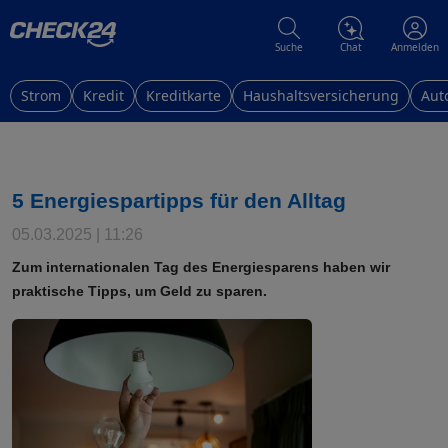
Suche
Chat
Anmelden
Strom
Kredit
Kreditkarte
Haushaltsversicherung
Aut
5 Energiespartipps für den Alltag
05.03.2025 | 11:26
Zum internationalen Tag des Energiesparens haben wir
praktische Tipps, um Geld zu sparen.