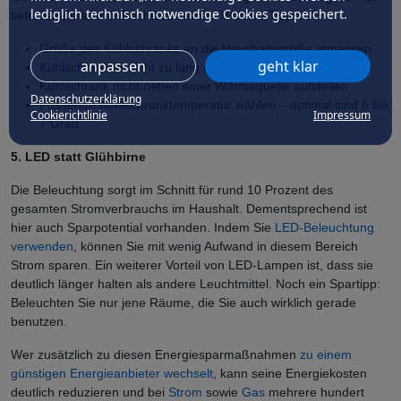
lediglich technisch notwendige Cookies gespeichert.
tiefe Temperatur aufrechtzuerhalten. Weitere Tipps:
Größe des Kühlschranks an die Haushaltsgröße anpassen
anpassen
geht klar
Kühlschranktür nicht zu lang öffnen
Kühlschrank nicht neben einer Wärmequelle aufstellen
Datenschutzerklärung
Passende Kühlschranktemperatur wählen – optimal sind 6 bis
Cookierichtlinie
Impressum
7 Grad
5. LED statt Glühbirne
Die Beleuchtung sorgt im Schnitt für rund 10 Prozent des
gesamten Stromverbrauchs im Haushalt. Dementsprechend ist
hier auch Sparpotential vorhanden. Indem Sie
LED-Beleuchtung
verwenden
, können Sie mit wenig Aufwand in diesem Bereich
Strom sparen. Ein weiterer Vorteil von LED-Lampen ist, dass sie
deutlich länger halten als andere Leuchtmittel. Noch ein Spartipp:
Beleuchten Sie nur jene Räume, die Sie auch wirklich gerade
benutzen.
Wer zusätzlich zu diesen Energiesparmaßnahmen
zu einem
günstigen Energieanbieter wechselt
, kann seine Energiekosten
deutlich reduzieren und bei
Strom
sowie
Gas
mehrere hundert