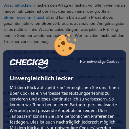
Wäschetrockner
machen den Alltag einfacher, vor allem wenn man
Kinder hat. Leider ist der Trockner auch einer der größten
Stromfresser im Haushalt
und kann bis zu zehn Prozent des
gesamten jährlichen Stromverbrauchs ausmachen. Am günstigsten
ist es natürlich, die Wäsche aufzuhängen, was jetzt im Frühling
und im Sommer wieder einfacher wird. Wer trotzdem nicht auf den
Trockner verzichten mag:
Wäschetrockner voll beladen
Schleudern damit die Wäsche weniger feucht in den Trockner
Nur notwendige Cookies
kommt
Energiesparprogramme nutzen
Neues Gerät kann auf Dauer günstiger sein als ein alter
Unvergleichlich lecker
Stromfresser
Mit dem Klick auf „geht klar” ermöglichen Sie uns Ihnen
über Cookies ein verbessertes Nutzungserlebnis zu
4. Kühlgeräte effizienter nutzen
servieren und dieses kontinuierlich zu verbessern. So
Kühl- und Gefrierschrank
laufen 24 Stunden am Tag durch und
können wir Ihnen bei unseren Partnern personalisierte
halten meist über 10 Jahre. Deshalb zahlen sich hier
Werbung und passende Angebote anzeigen. Über
energieeffiziente Geräte besonders aus. Denken Sie außerdem
„anpassen” können Sie Ihre persönlichen Präferenzen
festlegen. Dies ist auch nachträglich jederzeit möglich.
daran, den Tiefkühler regelmäßig abzutauen. Je mehr Eis sich im
Mit dem Klick auf „Nur notwendige Cookies” werden
Gefrierfach ansammelt, desto mehr Energie wird benötigt, um die