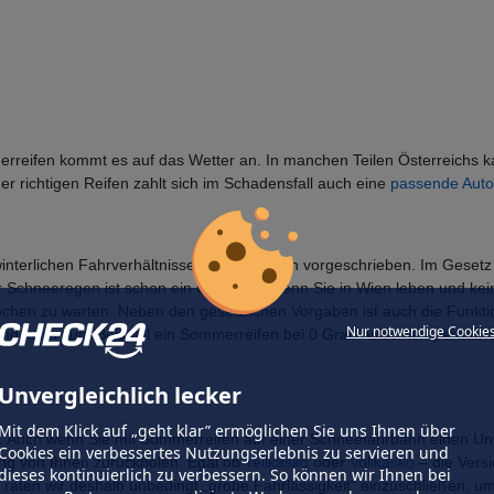
erreifen kommt es auf das Wetter an. In manchen Teilen Österreichs k
 richtigen Reifen zahlt sich im Schadensfall auch eine
passende Auto
„winterlichen Fahrverhältnissen“ Winterreifen vorgeschrieben. Im Gesetz 
hter Schneeregen ist schon ein Grenzfall. Wenn Sie in Wien leben und k
chen zu warten. Neben den gesetzlichen Vorgaben ist auch die Funktio
Nur notwendige Cookie
chend kann zum Beispiel ein Sommerreifen bei 0 Grad Außentemperatur
Unvergleichlich lecker
Mit dem Klick auf „geht klar” ermöglichen Sie uns Ihnen über
Auch wenn Sie mit Sommerreifen auf einer Schneefahrbahn einen Unfal
Cookies ein verbessertes Nutzungserlebnis zu servieren und
tung von Ihnen zurückholen. Egal ob
Teilkasko
oder
Vollkasko
– die Versi
dieses kontinuierlich zu verbessern. So können wir Ihnen bei
aten wir deshalb unbedingt „grobe Fahrlässigkeit“ einzuschließen, um