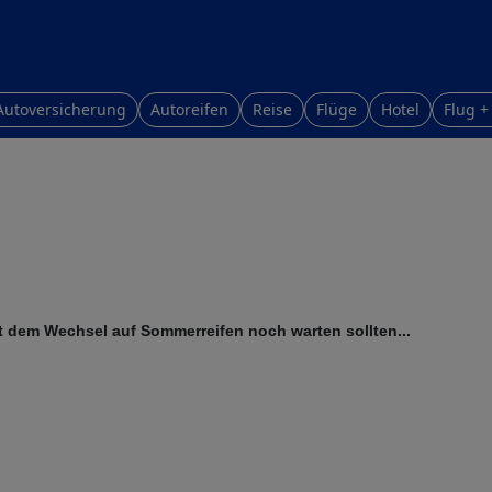
Autoversicherung
Autoreifen
Reise
Flüge
Hotel
Flug +
it dem Wechsel auf Sommerreifen noch warten sollten...