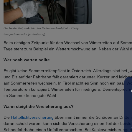
Der beste Zeitpunkt für den Reifenwechsel (Foto: Getty
Images/naruecha jenthaisong)
Beim richtigen Zeitpunkt für den Wechsel von Winterreifen auf Somm
Tage steht zum Beispiel ein Wetterumschwung an. Neben der Wahl der
Wer noch warten sollte
Es gibt keine Sommerreifenpflicht in Österreich. Allerdings sind bei 
und Eis auf der Fahrbahn fällt garantiert darunter. Kurzer und leic
auf Sommerreifen wechseln. In Tirol macht es Sinn noch ein paar Wo
Temperaturen konzipiert, Winterreifen für niedrigere. Dementspre
im Sommer keine gute Wahl.
Wann steigt die Versicherung aus?
Die
Haftpflichtversicherung
übernimmt immer die Schäden an Dritten. 
daran schuld waren, kann sich die Versicherung einen Teil der Leis
Schneefahrbahn einen Unfall verursachen. Bei Kaskoversicherungen r