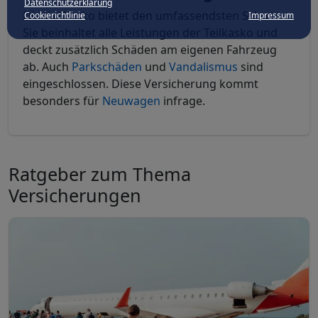
Datenschutzerklärung
Die Vollkasko bietet den umfassendsten Schutz.
Cookierichtlinie
Impressum
Sie beinhaltet alle Leistungen der Teilkasko und
deckt zusätzlich Schäden am eigenen Fahrzeug
ab. Auch
Parkschäden
und
Vandalismus
sind
eingeschlossen. Diese Versicherung kommt
besonders für
Neuwagen
infrage.
Ratgeber zum Thema
Versicherungen