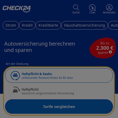
Suche
Chat
Anmelden
Strom
Kredit
Kreditkarte
Haushaltsversicherung
Aut
Autoversicherung berechnen
Bis zu
2.300 €
und sparen
sparen
Art der Deckung
Haftpflicht & Kasko
umfassender Rundum-Schutz für Ihr Auto
Haftpflicht
Gesetzlich vorgeschriebene Versicherung
Tarife vergleichen