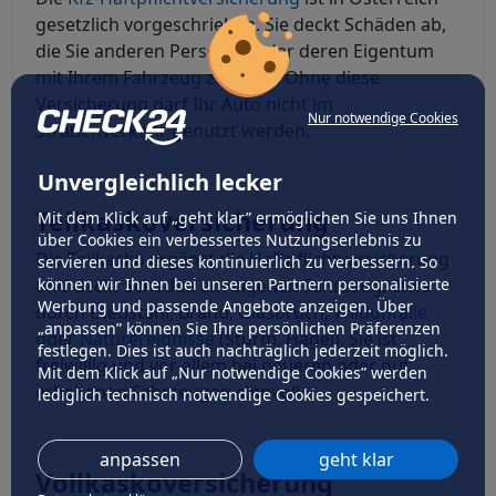
gesetzlich vorgeschrieben. Sie deckt Schäden ab,
die Sie anderen Personen oder deren Eigentum
mit Ihrem Fahrzeug zufügen. Ohne diese
Versicherung darf Ihr Auto nicht im
Nur notwendige Cookies
Straßenverkehr genutzt werden.
Unvergleichlich lecker
Teilkaskoversicherung
Mit dem Klick auf „geht klar” ermöglichen Sie uns Ihnen
über Cookies ein verbessertes Nutzungserlebnis zu
Die Teilkasko ergänzt die Haftpflichtversicherung
servieren und dieses kontinuierlich zu verbessern. So
und deckt Schäden am eigenen Fahrzeug, etwa
können wir Ihnen bei unseren Partnern personalisierte
Werbung und passende Angebote anzeigen. Über
durch Diebstahl, Brand, Glasbruch,
Wildunfälle
„anpassen” können Sie Ihre persönlichen Präferenzen
oder
Naturereignisse
(Sturm, Hagel). Sie ist
festlegen. Dies ist auch nachträglich jederzeit möglich.
freiwillig und vor allem bei neueren oder gut
Mit dem Klick auf „Nur notwendige Cookies” werden
erhaltenen Fahrzeugen sinnvoll.
lediglich technisch notwendige Cookies gespeichert.
anpassen
geht klar
Vollkaskoversicherung