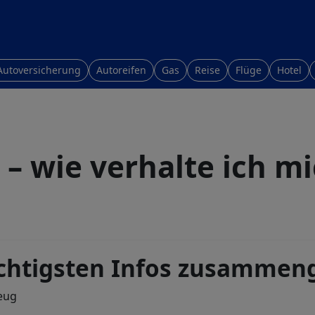
Autoversicherung
Autoreifen
Gas
Reise
Flüge
Hotel
 – wie verhalte ich mi
chtigsten Infos zusammen
eug