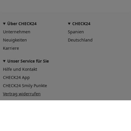
Über CHECK24
CHECK24
Unternehmen
Spanien
Neuigkeiten
Deutschland
Karriere
Unser Service für Sie
Hilfe und Kontakt
CHECK24 App
CHECK24 Smily Punkte
Vertrag widerrufen
© 2026 CHECK24 Vergleichsportal Österreich GmbH
AGB
Datenschutz
Impressum