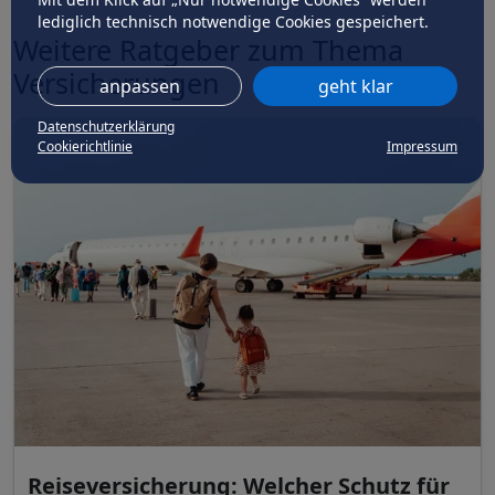
lediglich technisch notwendige Cookies gespeichert.
Weitere Ratgeber zum Thema
Versicherungen
anpassen
geht klar
Datenschutzerklärung
Cookierichtlinie
Impressum
Reiseversicherung: Welcher Schutz für