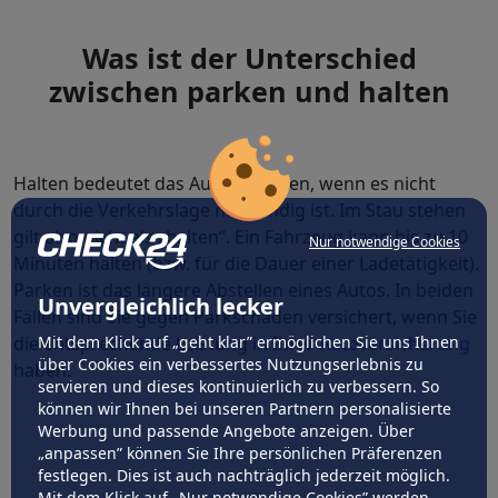
Was ist der Unterschied
zwischen parken und halten
Halten bedeutet das Auto abstellen, wenn es nicht
durch die Verkehrslage notwendig ist. Im Stau stehen
gilt also nicht als „halten“. Ein Fahrzeug kann bis zu 10
Nur notwendige Cookies
Minuten halten (bzw. für die Dauer einer Ladetätigkeit).
Parken ist das längere Abstellen eines Autos. In beiden
Unvergleichlich lecker
Fällen sind Sie gegen Parkschäden versichert, wenn Sie
Mit dem Klick auf „geht klar” ermöglichen Sie uns Ihnen
die entsprechende Leistung in Ihrer
Autoversicherung
über Cookies ein verbessertes Nutzungserlebnis zu
haben.
servieren und dieses kontinuierlich zu verbessern. So
können wir Ihnen bei unseren Partnern personalisierte
Werbung und passende Angebote anzeigen. Über
„anpassen” können Sie Ihre persönlichen Präferenzen
festlegen. Dies ist auch nachträglich jederzeit möglich.
Mit dem Klick auf „Nur notwendige Cookies” werden