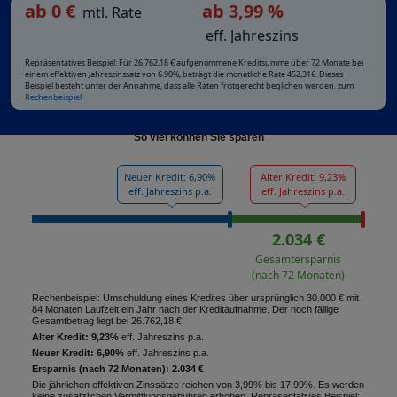
ab
0
€
ab 3,99 %
mtl. Rate
eff. Jahreszins
Repräsentatives Beispiel: Für 26.762,18 € aufgenommene Kreditsumme über 72 Monate bei
einem effektiven Jahreszinssatz von 6.90%, beträgt die monatliche Rate 452,31€. Dieses
Beispiel besteht unter der Annahme, dass alle Raten fristgerecht beglichen werden. zum
Rechenbeispiel
So viel können Sie sparen
Neuer Kredit: 6,90%
Alter Kredit: 9,23%
eff. Jahreszins p.a.
eff. Jahreszins p.a.
2.034 €
Gesamtersparnis
(nach 72 Monaten)
Rechenbeispiel: Umschuldung eines Kredites über ursprünglich 30.000 € mit
84 Monaten Laufzeit ein Jahr nach der Kreditaufnahme. Der noch fällige
Gesamtbetrag liegt bei 26.762,18 €.
Alter Kredit: 9,23%
eff. Jahreszins p.a.
Neuer Kredit: 6,90%
eff. Jahreszins p.a.
Ersparnis (nach 72 Monaten): 2.034 €
Die jährlichen effektiven Zinssätze reichen von 3,99% bis 17,99%. Es werden
keine zusätzlichen Vermittlungsgebühren erhoben. Repräsentatives Beispiel: