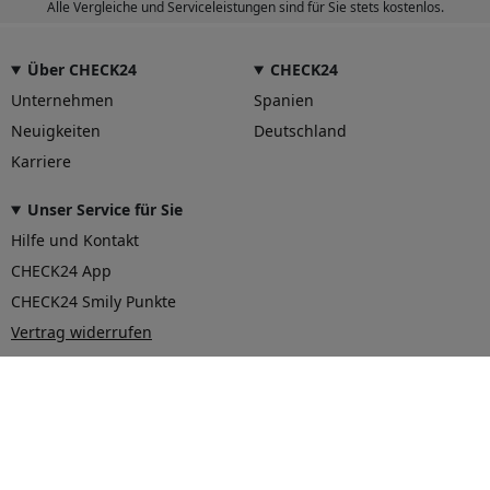
Alle Vergleiche und Serviceleistungen sind für Sie stets kostenlos.
Über CHECK24
CHECK24
Unternehmen
Spanien
Neuigkeiten
Deutschland
Karriere
Unser Service für Sie
Hilfe und Kontakt
CHECK24 App
CHECK24 Smily Punkte
Vertrag widerrufen
© 2026 CHECK24 Vergleichsportal Österreich GmbH
AGB
Datenschutz
Impressum