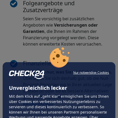
Folgeangebote und
Zusatzverträge
Seien Sie vorsichtig bei zusätzlichen
Angeboten wie
Versicherungen oder
Garantien
, die Ihnen im Rahmen der
Finanzierung vorgelegt werden. Diese
können erweiterte Kosten verursachen.
Finanzielle Lage
Kaufen Sie nur, was Sie wirklich brauchen.
Nur notwendige Cookies
Überlegen Sie sich deshalb gut, ob die Null-
Prozent-Finanzierung in Ihrer aktuellen Lage
Unvergleichlich lecker
sinnvoll ist oder ob es bessere Alternativen
Mit dem Klick auf „geht klar” ermöglichen Sie uns Ihnen
gibt, wie beispielsweise einen günstigen
über Cookies ein verbessertes Nutzungserlebnis zu
Konsumkredit
.
servieren und dieses kontinuierlich zu verbessern. So
können wir Ihnen bei unseren Partnern personalisierte
Werbung und passende Angebote anzeigen. Über