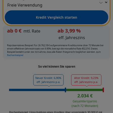
Kredit Vergleich starten
ab
0
€
ab 3,99 %
mtl. Rate
eff. Jahreszins
Repräsentatives Beispiel: Für 26.762,18 € aufgenommene Kreditsumme über 72 Monate bei
einem effektiven Jahreszinssatz von 6.90%, beträgt die monatliche Rate 452,31€. Dieses
Beispiel besteht unter der Annahme, dass alle Raten fristgerecht beglichen werden. zum
Rechenbeispiel
So viel können Sie sparen
Neuer Kredit: 6,90%
Alter Kredit: 9,23%
eff. Jahreszins p.a.
eff. Jahreszins p.a.
2.034 €
Gesamtersparnis
(nach 72 Monaten)
Rechenbeispiel: Umschuldung eines Kredites über ursprünglich 30.000 € mit