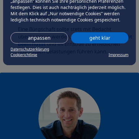
„anpassen” können Sie Ihre persönlichen Präferenzen
Schuldnerin bzw. den Schuldner oder die
festlegen. Dies ist auch nachträglich jederzeit möglich.
Bürgin bzw. den Bürgen zur Zahlung
Mit dem Klick auf „Nur notwendige Cookies” werden
auffordert.
lediglich technisch notwendige Cookies gespeichert.
Eine Bürgschaft sollte stets mit Bedacht
übernommen werden, da sie die
eigene Bonität
anpassen
geht klar
beeinflusst
und im Ernstfall zu erheblichen
Datenschutzerklärung
finanziellen Belastungen führen kann.
Cookierichtlinie
Impressum