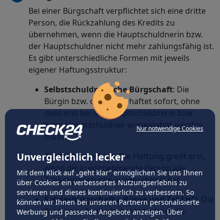
Bei einer Bürgschaft verpflichtet sich eine dritte
Person, die Rückzahlung des Kredits zu
übernehmen, wenn die Hauptschuldnerin bzw.
der Hauptschuldner nicht mehr zahlungsfähig ist.
Es gibt unterschiedliche Formen mit jeweils
eigener Haftungsstruktur:
Selbstschuldnerische Bürgschaft
: Die
Bürgin bzw. der Bürge haftet sofort, ohne
dass erst bei der Hauptschuldnerin bzw.
beim Hauptschuldner eingemahnt werden
Nur notwendige Cookies
muss.
Unvergleichlich lecker
Ausfallbürgschaft
: Die Haftung greift erst,
wenn die kreditnehmende Person alle
Mit dem Klick auf „geht klar” ermöglichen Sie uns Ihnen
Zahlungsversuche ausgeschöpft hat.
über Cookies ein verbessertes Nutzungserlebnis zu
servieren und dieses kontinuierlich zu verbessern. So
Solidarbürgschaft („Bürge und Zahler“)
: Die
können wir Ihnen bei unseren Partnern personalisierte
Bank kann frei entscheiden, ob sie die
Werbung und passende Angebote anzeigen. Über