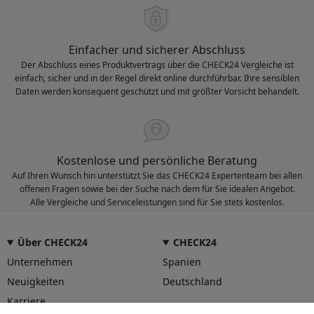
Einfacher und sicherer Abschluss
Der Abschluss eines Produktvertrags über die CHECK24 Vergleiche ist
einfach, sicher und in der Regel direkt online durchführbar. Ihre sensiblen
Daten werden konsequent geschützt und mit größter Vorsicht behandelt.
Kostenlose und persönliche Beratung
Auf Ihren Wunsch hin unterstützt Sie das CHECK24 Expertenteam bei allen
offenen Fragen sowie bei der Suche nach dem für Sie idealen Angebot.
Alle Vergleiche und Serviceleistungen sind für Sie stets kostenlos.
Über CHECK24
CHECK24
Unternehmen
Spanien
Neuigkeiten
Deutschland
Karriere