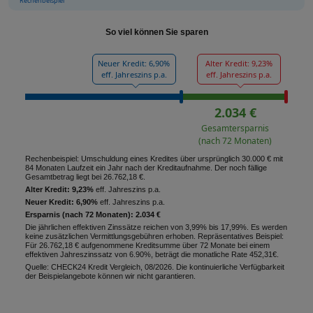
Rechenbeispiel
So viel können Sie sparen
Neuer Kredit: 6,90%
Alter Kredit: 9,23%
eff. Jahreszins p.a.
eff. Jahreszins p.a.
2.034 €
Gesamtersparnis
(nach 72 Monaten)
Rechenbeispiel: Umschuldung eines Kredites über ursprünglich 30.000 € mit
84 Monaten Laufzeit ein Jahr nach der Kreditaufnahme. Der noch fällige
Gesamtbetrag liegt bei 26.762,18 €.
Alter Kredit: 9,23%
eff. Jahreszins p.a.
Neuer Kredit: 6,90%
eff. Jahreszins p.a.
Ersparnis (nach 72 Monaten): 2.034 €
Die jährlichen effektiven Zinssätze reichen von 3,99% bis 17,99%. Es werden
keine zusätzlichen Vermittlungsgebühren erhoben. Repräsentatives Beispiel:
Für 26.762,18 € aufgenommene Kreditsumme über 72 Monate bei einem
effektiven Jahreszinssatz von 6.90%, beträgt die monatliche Rate 452,31€.
Quelle: CHECK24 Kredit Vergleich, 08/2026. Die kontinuierliche Verfügbarkeit
der Beispielangebote können wir nicht garantieren.