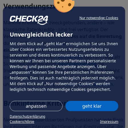
Verwendungszweck
Nur notwendige Cookies
Manche Kredite sind zweckgebunden, andere – wie
klassische Ratenkredite - sind frei verfügbar. Der
Unvergleichlich lecker
Verwendungszweck kann
Einfluss auf die Bewertung
durch die Bank haben, insbesondere wenn er
mit
Mit dem Klick auf „geht klar” ermöglichen Sie uns Ihnen
über Cookies ein verbessertes Nutzungserlebnis zu
einem Gegenwert verbunden
ist. So dient
servieren und dieses kontinuierlich zu verbessern. So
beispielsweise bei einem
Autokredit
das Fahrzeug als
können wir Ihnen bei unseren Partnern personalisierte
Sicherheit oder bei einer
Baufinanzierung
die
Werbung und passende Angebote anzeigen. Über
Immobilie als Pfand. Ein klar definierter Zweck erhöht
„anpassen” können Sie Ihre persönlichen Präferenzen
die Wahrscheinlichkeit auf Zustimmung durch die Bank
festlegen. Dies ist auch nachträglich jederzeit möglich.
Mit dem Klick auf „Nur notwendige Cookies” werden
und führt zudem häufig zu
besseren Konditionen
.
lediglich technisch notwendige Cookies gespeichert.
Bankinterne Kriterien
anpassen
geht klar
Datenschutzerklärung
Neben den standardisierten Prüfpunkten hat jede Bank
Cookierichtlinie
Impressum
ihre eigenen internen Richtlinien zur Kreditvergabe, die