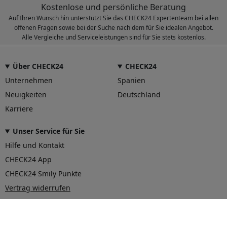
Kostenlose und persönliche Beratung
Auf Ihren Wunsch hin unterstützt Sie das CHECK24 Expertenteam bei allen
offenen Fragen sowie bei der Suche nach dem für Sie idealen Angebot.
Alle Vergleiche und Serviceleistungen sind für Sie stets kostenlos.
Über CHECK24
CHECK24
Unternehmen
Spanien
Neuigkeiten
Deutschland
Karriere
Unser Service für Sie
Hilfe und Kontakt
CHECK24 App
CHECK24 Smily Punkte
Vertrag widerrufen