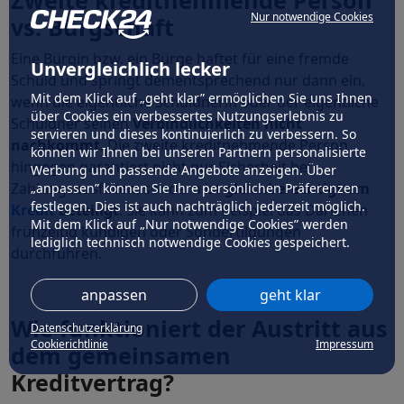
Nur notwendige Cookies
vs. Bürgschaft
Eine Bürgin bzw. ein Bürge haftet für eine fremde
Unvergleichlich lecker
Schuld und springt dementsprechend nur dann ein,
Mit dem Klick auf „geht klar” ermöglichen Sie uns Ihnen
wenn die eigentliche Schuldnerin oder der eigentliche
über Cookies ein verbessertes Nutzungserlebnis zu
Schuldner seinen
Verbindlichkeiten nicht
servieren und dieses kontinuierlich zu verbessern. So
nachkommt
. Die zweite kreditnehmende Person
können wir Ihnen bei unseren Partnern personalisierte
hingegen garantiert nicht nur Sicherheit bei
Werbung und passende Angebote anzeigen. Über
Zahlungsausfällen, sondern ist
gleichberechtigt am
„anpassen” können Sie Ihre persönlichen Präferenzen
festlegen. Dies ist auch nachträglich jederzeit möglich.
Kredit
beteiligt
. Sie kann zum Beispiel das Darlehen
Mit dem Klick auf „Nur notwendige Cookies” werden
frühzeitig kündigen oder Sondertilgungen
lediglich technisch notwendige Cookies gespeichert.
durchführen.
anpassen
geht klar
Wie funktioniert der Austritt aus
Datenschutzerklärung
Cookierichtlinie
Impressum
dem gemeinsamen
Kreditvertrag?