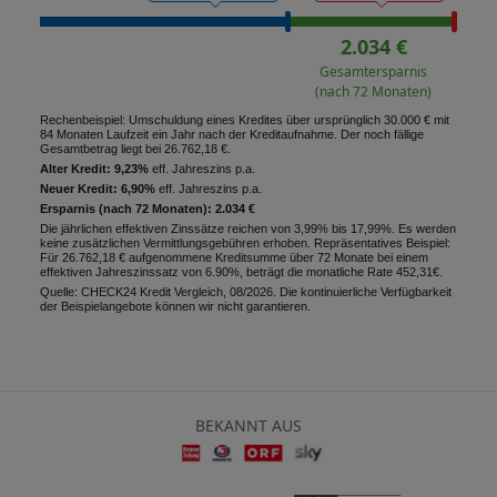
2.034 €
Gesamtersparnis
(nach 72 Monaten)
Rechenbeispiel: Umschuldung eines Kredites über ursprünglich 30.000 € mit
84 Monaten Laufzeit ein Jahr nach der Kreditaufnahme. Der noch fällige
Gesamtbetrag liegt bei 26.762,18 €.
Alter Kredit: 9,23%
eff. Jahreszins p.a.
Neuer Kredit: 6,90%
eff. Jahreszins p.a.
Ersparnis (nach 72 Monaten): 2.034 €
Die jährlichen effektiven Zinssätze reichen von 3,99% bis 17,99%. Es werden
keine zusätzlichen Vermittlungsgebühren erhoben. Repräsentatives Beispiel:
Für 26.762,18 € aufgenommene Kreditsumme über 72 Monate bei einem
effektiven Jahreszinssatz von 6.90%, beträgt die monatliche Rate 452,31€.
Quelle: CHECK24 Kredit Vergleich, 08/2026. Die kontinuierliche Verfügbarkeit
der Beispielangebote können wir nicht garantieren.
BEKANNT AUS