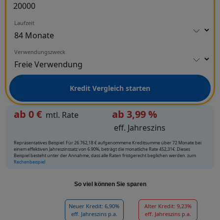
Laufzeit
Verwendungszweck
Kredit Vergleich starten
ab
0
€
ab 3,99 %
mtl. Rate
eff. Jahreszins
Repräsentatives Beispiel: Für 26.762,18 € aufgenommene Kreditsumme über 72 Monate bei
einem effektiven Jahreszinssatz von 6.90%, beträgt die monatliche Rate 452,31€. Dieses
Beispiel besteht unter der Annahme, dass alle Raten fristgerecht beglichen werden. zum
Rechenbeispiel
So viel können Sie sparen
Neuer Kredit: 6,90%
Alter Kredit: 9,23%
eff. Jahreszins p.a.
eff. Jahreszins p.a.