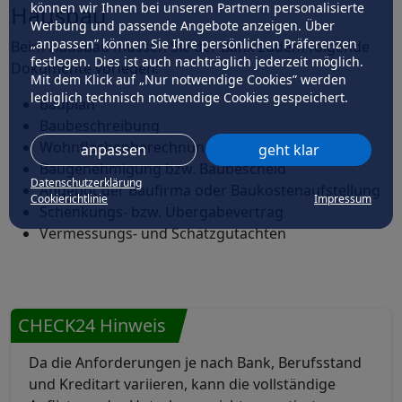
können wir Ihnen bei unseren Partnern personalisierte
Hausbau
Werbung und passende Angebote anzeigen. Über
„anpassen” können Sie Ihre persönlichen Präferenzen
Beim Hausbau müssen Sie der Bank zudem folgende
festlegen. Dies ist auch nachträglich jederzeit möglich.
Dokumente vorlegen:
Mit dem Klick auf „Nur notwendige Cookies” werden
lediglich technisch notwendige Cookies gespeichert.
Bauplan
Baubeschreibung
Wohnflächenberechnung
anpassen
geht klar
Baugenehmigung bzw. Baubescheid
Datenschutzerklärung
Angebot der Baufirma oder Baukostenaufstellung
Cookierichtlinie
Impressum
Schenkungs- bzw. Übergabevertrag
Vermessungs- und Schätzgutachten
CHECK24 Hinweis
Da die Anforderungen je nach Bank, Berufsstand
und Kreditart variieren, kann die vollständige