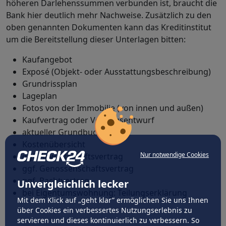
höheren Darlehenssummen verbunden ist, braucht die
Bank hier deutlich mehr Nachweise. Zusätzlich zu den
oben genannten Dokumenten kann das Kreditinstitut
um die Bereitstellung dieser Unterlagen bitten:
Kaufangebot
Exposé (Objekt- oder Ausstattungsbeschreibung)
Grundrissplan
Lageplan
Fotos von der Immobilie (von innen und außen)
Kaufvertrag oder Vertragsentwurf
aktueller Grundbuchauszug
Kostenübersicht
Nur notwendige Cookies
ggf. Anwartschaftsvertrag
ggf. Genossenschaftsvertrag
ggf. Pachtvertrag
Unvergleichlich lecker
bei Eigentumswohnung: Teilungserklärung
Mit dem Klick auf „geht klar” ermöglichen Sie uns Ihnen
über Cookies ein verbessertes Nutzungserlebnis zu
servieren und dieses kontinuierlich zu verbessern. So