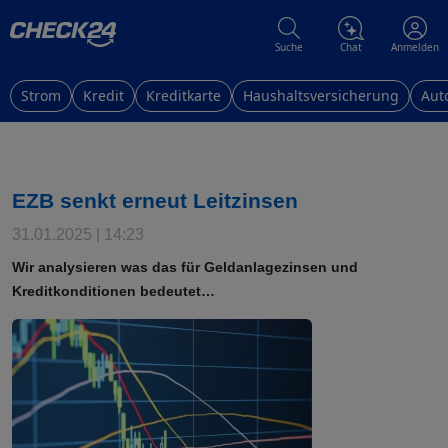
Suche
Chat
Anmelden
Strom
Kredit
Kreditkarte
Haushaltsversicherung
Aut
EZB senkt erneut Leitzinsen
31.01.2025 | 14:23
Wir analysieren was das für Geldanlagezinsen und
Kreditkonditionen bedeutet…