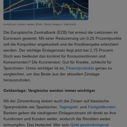
Leitzinsen sinken weiter (Foto: Getty Images / blackred)
Die Europäische Zentralbank (EZB) hat erneut die Leitzinsen im
Euroraum gesenkt. Mit einer Reduzierung um 0,25 Prozentpunkte
soll die Konjunktur angekurbelt und die Kreditvergabe erleichtert
werden. Der wichtige Einlagensatz liegt jetzt bei 2,75 Prozent.
Doch was bedeutet das konkret für Konsumentinnen und
Konsumenten? Die Kurzversion: Gut für Kredite, schlecht für
Sparzinsen. Umso wichtiger ist es,
Finanzprodukte
genau zu
vergleichen, um das Beste aus der aktuellen Zinslage
herauszuholen.
Geldanlage: Vergleiche werden immer wichtiger
Mit der Zinssenkung sinken auch die Zinsen auf klassische
Sparprodukte wie Sparbücher,
Tagesgeld
- und
Festgeldkonten
.
Banken geben die niedrigeren Einlagenzinsen oft direkt an ihre
Kundinnen und Kunden weiter, wodurch die Renditen weiter
schrumpfen. Das bedeutet: Wer sein
Geld gewinnbringend