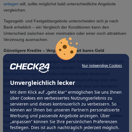
anlegen
will, sollte möglichst bald unterschiedliche Angebote
vergleichen.
Tagesgeld- und Festgeldangebote unterscheiden sich je nach
Bank erheblich – ein Vergleich der Konditionen kann den
Unterschied zwischen einer minimalen oder einer noch attraktiven
Verzinsung ausmachen.
Günstigere Kredite – Vergleichen spart bares Geld
Die Zinssenkung hat hingegen positive Auswirkungen auf
Kredite
.
Nur notwendige Cookies
Durch den niedrigeren Leitzins werden
Konsumkredite
,
Baufinanzierungen
und Unternehmenskredite tendenziell
günstiger. Wer also über eine größere Anschaffung oder eine
Unvergleichlich lecker
Immobilienfinanzierung nachdenkt, könnte jetzt von besseren
Mit dem Klick auf „geht klar” ermöglichen Sie uns Ihnen
Konditionen profitieren.
über Cookies ein verbessertes Nutzungserlebnis zu
Aber Vorsicht: Auch wenn
Kredite günstiger
werden, heißt das
servieren und dieses kontinuierlich zu verbessern. So
können wir Ihnen bei unseren Partnern personalisierte
nicht automatisch, dass jede Bank die gleichen Zinsen anbietet.
Werbung und passende Angebote anzeigen. Über
Gerade bei langfristigen Finanzierungen wie Immobilienkrediten
„anpassen” können Sie Ihre persönlichen Präferenzen
können kleine Zinsunterschiede auf Dauer erhebliche
festlegen. Dies ist auch nachträglich jederzeit möglich.
Kostenunterschiede ausmachen. Ein detaillierter